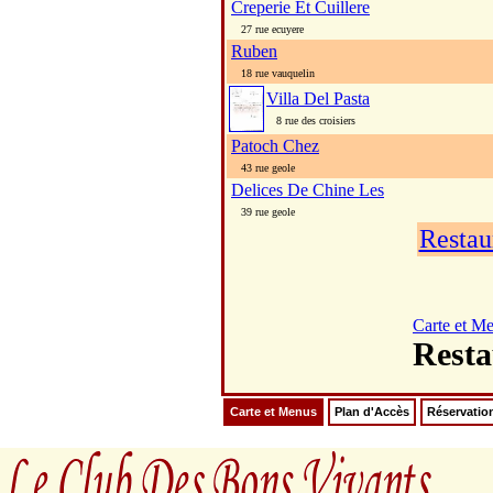
Creperie Et Cuillere
27 rue ecuyere
Ruben
18 rue vauquelin
Villa Del Pasta
8 rue des croisiers
Patoch Chez
43 rue geole
Delices De Chine Les
39 rue geole
Restau
Carte et M
Rest
Carte et Menus
Plan d'Accès
Réservatio