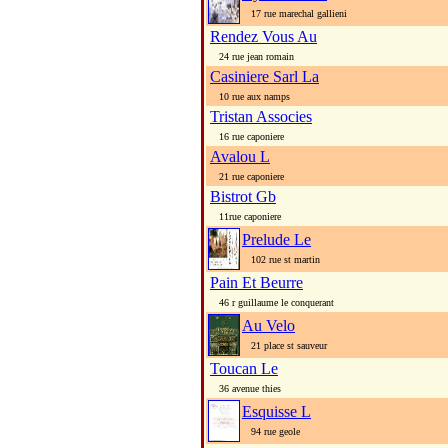
17 rue marechal gallieni
Rendez Vous Au
24 rue jean romain
Casiniere Sarl La
10 rue aux namps
Tristan Associes
16 rue caponiere
Avalou L
21 rue caponiere
Bistrot Gb
11rue caponiere
Prelude Le
102 rue st martin
Pain Et Beurre
46 r guillaume le conquerant
Au Velo
21 place st sauveur
Toucan Le
36 avenue thies
Esquisse L
94 rue geole