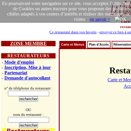
En poursuivant votre navigation sur ce site, vous acceptez l’utilisation
de Cookies ou autres traceurs pour vous proposer des publicités
ciblées adaptés à vos centres d’intérêts et réaliser des statistiques de
visites
en savoir +
Carte
recom
Ce restaurant dans vos favoris
-
envoyer ce lien à u
ZONE MEMBRE
Carte et Menus
Plan d'Accès
Réservatio
RESTAURATEURS
-
Mode d'emploi
-
Inscription, Mise à jour
Rest
-
Partenariat
-
Demande d'autocollant
Carte et Me
Acc
n° de téléphone du restaurant :
OU
nom du restaurant :