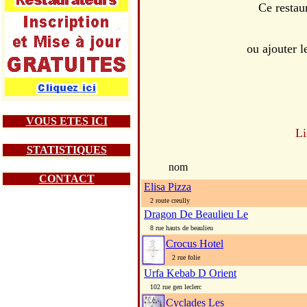
Ce restau
ou ajouter 
VOUS ETES ICI
Li
STATISTIQUES
nom
CONTACT
Elisa Pizza
2 route creully
Dragon De Beaulieu Le
8 rue hauts de beaulieu
Crocus Hotel
2 rue folie
Urfa Kebab D Orient
102 rue gen leclerc
Cyclades Les