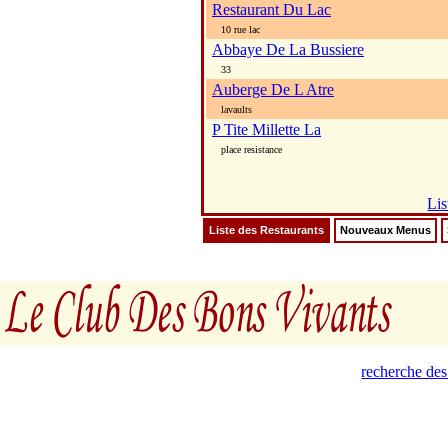
Restaurant Du Lac
10 rue lac
Abbaye De La Bussiere
33
Auberge De L Atre
lavaults
P Tite Millette La
place resistance
Lis
Liste des Restaurants
Nouveaux Menus
recherche des