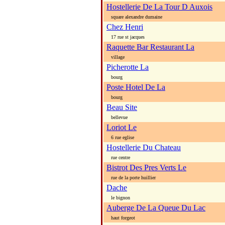
Hostellerie De La Tour D Auxois
square alexandre dumaine
Chez Henri
17 rue st jacques
Raquette Bar Restaurant La
village
Picherotte La
bourg
Poste Hotel De La
bourg
Beau Site
bellevue
Loriot Le
6 rue eglise
Hostellerie Du Chateau
rue centre
Bistrot Des Pres Verts Le
rue de la porte huillier
Dache
le bignon
Auberge De La Queue Du Lac
haut forgeot