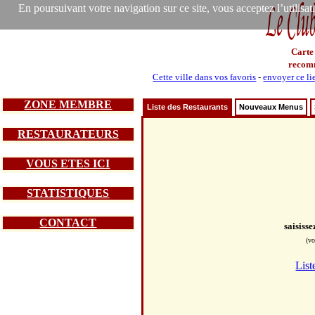
En poursuivant votre navigation sur ce site, vous acceptez l’utilisa
Carte
recom
Cette ville dans vos favoris
-
envoyer ce li
ZONE MEMBRE
Liste des Restaurants
Nouveaux Menus
RESTAURATEURS
VOUS ETES ICI
STATISTIQUES
CONTACT
saisiss
(vo
List