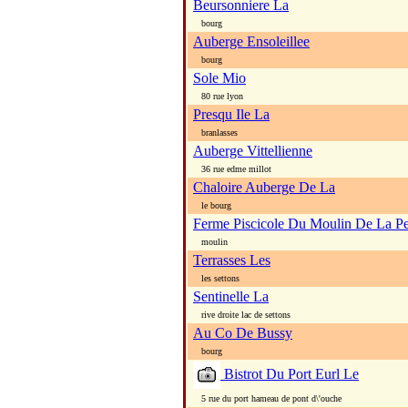
Beursonniere La
bourg
Auberge Ensoleillee
bourg
Sole Mio
80 rue lyon
Presqu Ile La
branlasses
Auberge Vittellienne
36 rue edme millot
Chaloire Auberge De La
le bourg
Ferme Piscicole Du Moulin De La Pe
moulin
Terrasses Les
les settons
Sentinelle La
rive droite lac de settons
Au Co De Bussy
bourg
Bistrot Du Port Eurl Le
5 rue du port hameau de pont d\'ouche