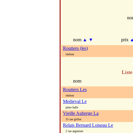
no
nom
▲
▼
prix
Routiers (les)
chelsey
Liste
nom
Routiers Les
chelsey
Medieval Le
place halle
Vieille Auberge La
15 rue grillot
Relais Bernard Loiseau Le
2 rue argentine