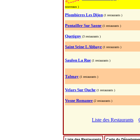
nouveaux )
Plombieres Les Dijon
(1 restaurants )
Pontailler Sur Saone
(1 restaurants )
Quetigny
(3 restaurants )
Saint Seine L Abbaye
(1 restaurants )
Saulon La Rue
(1 restaurants )
Talmay
(1 restaurants )
Velars Sur Ouche
(1 restaurants )
Vosne Romanee
(2 restaurants )
Liste des Restaurants
Liste des Restaurants
Carte du Départeme