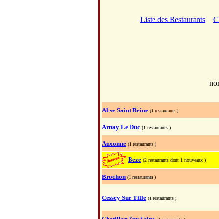
Liste des Restaurants
C
no
Alise Saint Reine
(1 restaurants )
Arnay Le Duc
(1 restaurants )
Auxonne
(1 restaurants )
Beze
(2 restaurants dont 1 nouveaux )
Brochon
(1 restaurants )
Cessey Sur Tille
(1 restaurants )
Chatillon Sur Seine