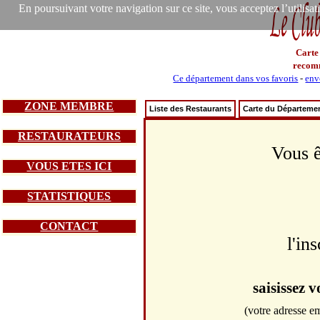
En poursuivant votre navigation sur ce site, vous acceptez l’utilisa
Carte
recom
Ce département dans vos favoris
-
env
ZONE MEMBRE
Liste des Restaurants
Carte du Départeme
RESTAURATEURS
Vous ê
VOUS ETES ICI
STATISTIQUES
CONTACT
l'in
saisissez 
(votre adresse em