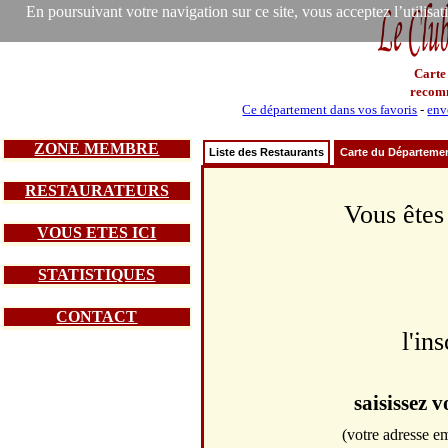
En poursuivant votre navigation sur ce site, vous acceptez l’utilisa
Carte
recom
Ce département dans vos favoris
-
env
ZONE MEMBRE
Liste des Restaurants
Carte du Départeme
RESTAURATEURS
Vous êtes
VOUS ETES ICI
STATISTIQUES
CONTACT
l'in
saisissez 
(votre adresse em