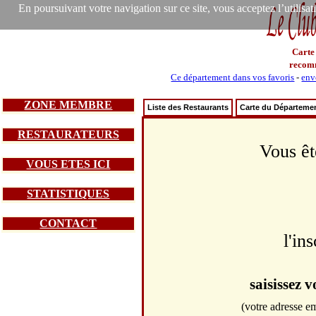
En poursuivant votre navigation sur ce site, vous acceptez l’utilisa
Carte
recom
Ce département dans vos favoris
-
env
ZONE MEMBRE
Liste des Restaurants
Carte du Départeme
RESTAURATEURS
Vous êt
VOUS ETES ICI
STATISTIQUES
CONTACT
l'in
saisissez 
(votre adresse em