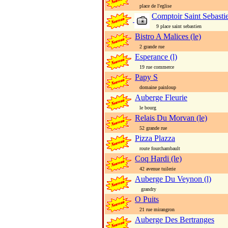
place de l'eglise
Comptoir Saint Sebasti
9 place saint sebastien
Bistro A Malices (le)
2 grande rue
Esperance (l)
19 rue commerce
Papy S
domaine painloup
Auberge Fleurie
le bourg
Relais Du Morvan (le)
52 grande rue
Pizza Plazza
route fourchambault
Coq Hardi (le)
42 avenue tuilerie
Auberge Du Veynon (l)
grandry
O Puits
21 rue mirangron
Auberge Des Bertranges