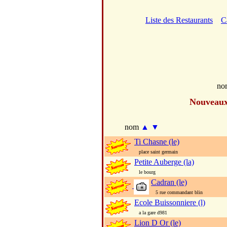
Liste des Restaurants
C
no
Nouveau
nom
▲
▼
Ti Chasne (le)
place saint germain
Petite Auberge (la)
le bourg
Cadran (le)
5 rue commandant blin
Ecole Buissonniere (l)
a la gare d981
Lion D Or (le)