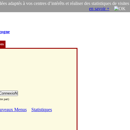
s adaptés à vos centres d’intérêts et réaliser des statistiques de visites
en savoir +
gogne
ues
re part)
uveaux Menus
Statistiques