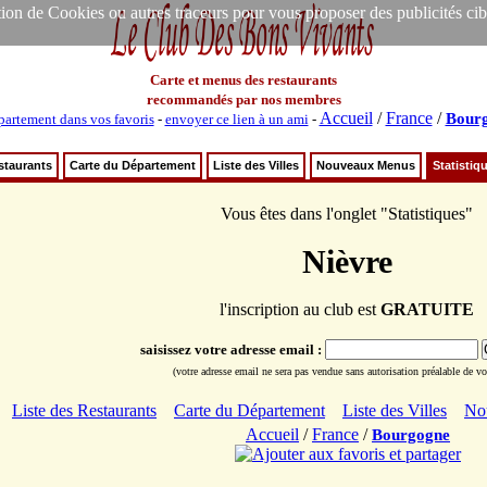
ion de Cookies ou autres traceurs pour vous proposer des publicités ciblée
Carte et menus des restaurants
recommandés par nos membres
Accueil
/
France
/
Bour
partement dans vos favoris
-
envoyer ce lien à un ami
-
staurants
Carte du Département
Liste des Villes
Nouveaux Menus
Statistiq
Vous êtes dans l'onglet "Statistiques"
Nièvre
l'inscription au club est
GRATUITE
saisissez votre adresse email :
(votre adresse email ne sera pas vendue sans autorisation préalable de vot
Liste des Restaurants
Carte du Département
Liste des Villes
No
Accueil
/
France
/
Bourgogne