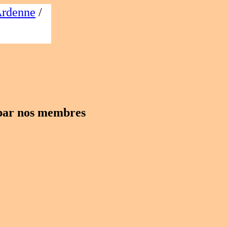
Ardenne
/
 par nos membres