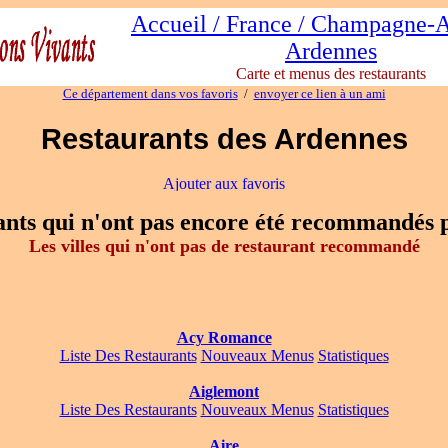
Accueil / France / Champagne-
Ardennes
Carte et menus des restaurants
Ce département dans vos favoris
/
envoyer ce lien à un ami
Restaurants des Ardennes
urants qui n'ont pas encore été recommandés
Les villes qui n'ont pas de restaurant recommandé
Acy Romance
Liste Des Restaurants
Nouveaux Menus
Statistiques
Aiglemont
Liste Des Restaurants
Nouveaux Menus
Statistiques
Aire