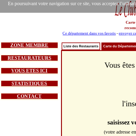
En poursuivant votre navigation sur ce site, vous acceptez l’utilisa
Carte
recom
Ce département dans vos favoris
-
envoyer ce
ZONE MEMBRE
Liste des Restaurants
Carte du Départeme
RESTAURATEURS
Vous êtes
VOUS ETES ICI
STATISTIQUES
CONTACT
l'in
saisissez 
(votre adresse em