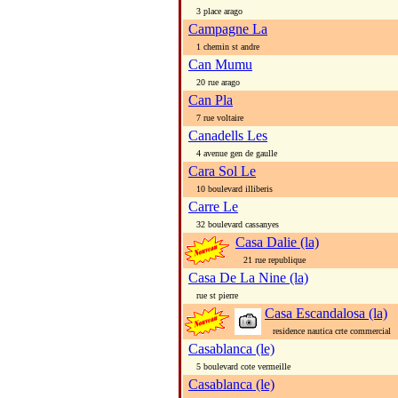
3 place arago
Campagne La
1 chemin st andre
Can Mumu
20 rue arago
Can Pla
7 rue voltaire
Canadells Les
4 avenue gen de gaulle
Cara Sol Le
10 boulevard illiberis
Carre Le
32 boulevard cassanyes
Casa Dalie (la)
21 rue republique
Casa De La Nine (la)
rue st pierre
Casa Escandalosa (la)
residence nautica crte commercial
Casablanca (le)
5 boulevard cote vermeille
Casablanca (le)