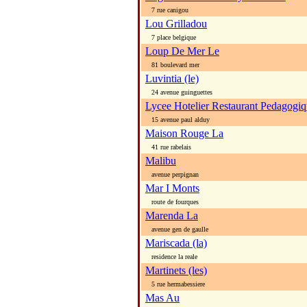
7 rue canigou
Lou Grilladou
7 place belgique
Loup De Mer Le
81 boulevard mer
Luvintia (le)
24 avenue guinguettes
Lycee Hotelier Restaurant Pedagogi
15 avenue paul alduy
Maison Rouge La
41 rue rabelais
Malibu
avenue perpignan
Mar I Monts
route de fourques
Marenda La
avenue gen de gaulle
Mariscada (la)
residence la reale
Martinets (les)
5 rue hermabessiere
Mas Au