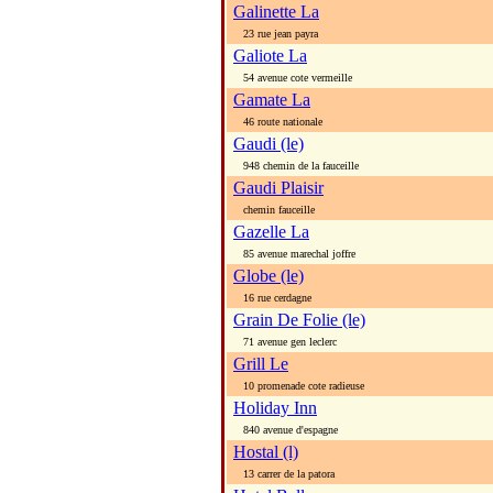
Galinette La
23 rue jean payra
Galiote La
54 avenue cote vermeille
Gamate La
46 route nationale
Gaudi (le)
948 chemin de la fauceille
Gaudi Plaisir
chemin fauceille
Gazelle La
85 avenue marechal joffre
Globe (le)
16 rue cerdagne
Grain De Folie (le)
71 avenue gen leclerc
Grill Le
10 promenade cote radieuse
Holiday Inn
840 avenue d'espagne
Hostal (l)
13 carrer de la patora