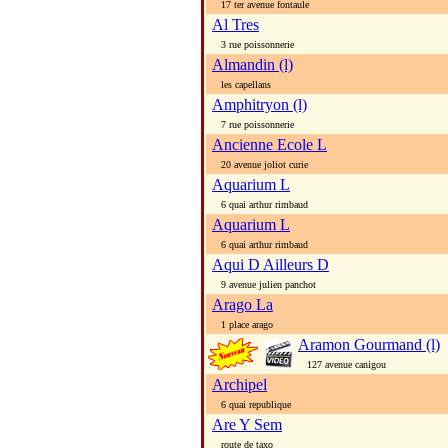
17 ter avenue fontaule
Al Tres
3 rue poissonnerie
Almandin (l)
les capellans
Amphitryon (l)
7 rue poissonnerie
Ancienne Ecole L
20 avenue joliot curie
Aquarium L
6 quai arthur rimbaud
Aquarium L
6 quai arthur rimbaud
Aqui D Ailleurs D
9 avenue julien panchot
Arago La
1 place arago
Aramon Gourmand (l)
127 avenue canigou
Archipel
6 quai republique
Are Y Sem
route de taxo