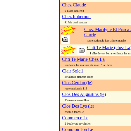
Chez Claude
5 place paul reig
Chez Imbernon
41 bis quai vauban
Chez Marilyne Et Prisc
Garrig
route nationale face a intermarche
Chti Te Marie (chez La
1 allee levant bat a residence les ma
Chti Te Marie Chez La
residence les marines du soleil 1 all leva
Clair Soleil
29 avenue francois arago
Clos Cerdan (le)
route nationale 116
Clos Des Augustins (le)
15 avenue roussillon
Clos Des Lys (le)
chemin fauceille
Commerce Le
2 boulevard revolution
Comptoir Joa Le