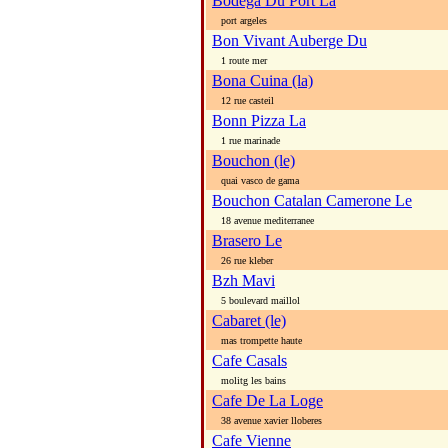
Bodega Du Port La
port argeles
Bon Vivant Auberge Du
1 route mer
Bona Cuina (la)
12 rue casteil
Bonn Pizza La
1 rue marinade
Bouchon (le)
quai vasco de gama
Bouchon Catalan Camerone Le
18 avenue mediterranee
Brasero Le
26 rue kleber
Bzh Mavi
5 boulevard maillol
Cabaret (le)
mas trompette haute
Cafe Casals
molitg les bains
Cafe De La Loge
38 avenue xavier lloberes
Cafe Vienne