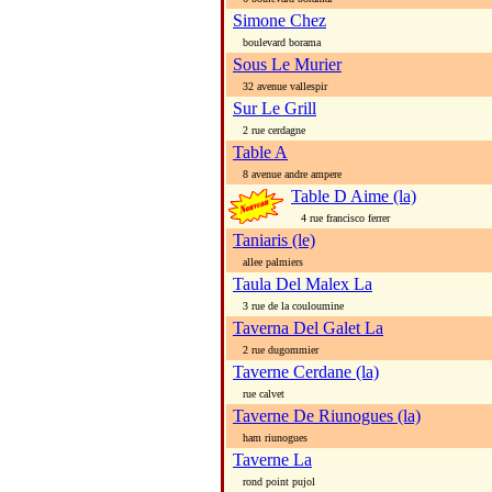
Simone Chez
boulevard borama
Sous Le Murier
32 avenue vallespir
Sur Le Grill
2 rue cerdagne
Table A
8 avenue andre ampere
Table D Aime (la)
4 rue francisco ferrer
Taniaris (le)
allee palmiers
Taula Del Malex La
3 rue de la couloumine
Taverna Del Galet La
2 rue dugommier
Taverne Cerdane (la)
rue calvet
Taverne De Riunogues (la)
ham riunogues
Taverne La
rond point pujol