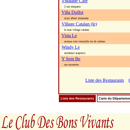
Vigatane Cafe
2 rue remparts
Villa Duflot
rd-pt albert donnezan
Village Catalan (le)
le mas village catalan
Vista Le
avenue cote vermeille rte de cerbere
Windy Le
residence acapulco
Y Sem Be
rue mouettes
Liste des Restaurants
Liste des Restaurants
Carte du Départeme