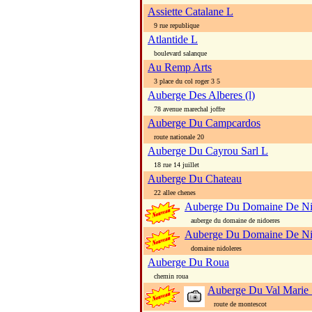
Assiette Catalane L
9 rue republique
Atlantide L
boulevard salanque
Au Remp Arts
3 place du col roger 3 5
Auberge Des Alberes (l)
78 avenue marechal joffre
Auberge Du Campcardos
route nationale 20
Auberge Du Cayrou Sarl L
18 rue 14 juillet
Auberge Du Chateau
22 allee chenes
Auberge Du Domaine De Ni
auberge du domaine de nidoeres
Auberge Du Domaine De Ni
domaine nidoleres
Auberge Du Roua
chemin roua
Auberge Du Val Marie 
route de montescot