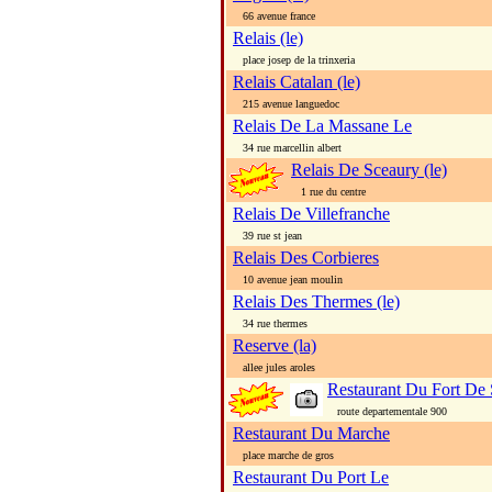
66 avenue france
Relais (le)
place josep de la trinxeria
Relais Catalan (le)
215 avenue languedoc
Relais De La Massane Le
34 rue marcellin albert
Relais De Sceaury (le)
1 rue du centre
Relais De Villefranche
39 rue st jean
Relais Des Corbieres
10 avenue jean moulin
Relais Des Thermes (le)
34 rue thermes
Reserve (la)
allee jules aroles
Restaurant Du Fort De 
route departementale 900
Restaurant Du Marche
place marche de gros
Restaurant Du Port Le