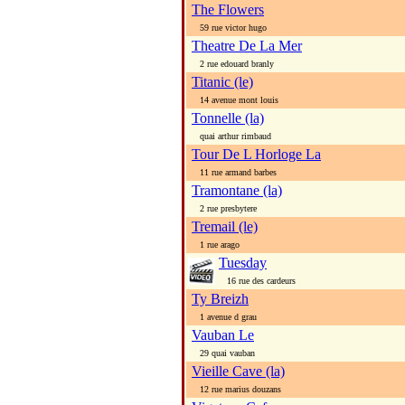
The Flowers
59 rue victor hugo
Theatre De La Mer
2 rue edouard branly
Titanic (le)
14 avenue mont louis
Tonnelle (la)
quai arthur rimbaud
Tour De L Horloge La
11 rue armand barbes
Tramontane (la)
2 rue presbytere
Tremail (le)
1 rue arago
Tuesday
16 rue des cardeurs
Ty Breizh
1 avenue d grau
Vauban Le
29 quai vauban
Vieille Cave (la)
12 rue marius douzans