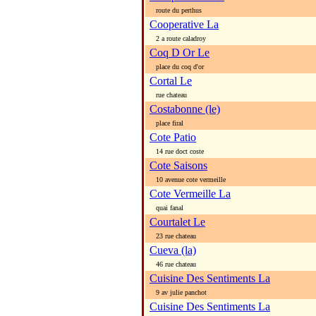
route du perthus
Cooperative La
2 a route caladroy
Coq D Or Le
place du coq d'or
Cortal Le
rue chateau
Costabonne (le)
place firal
Cote Patio
14 rue doct coste
Cote Saisons
10 avenue cote vermeille
Cote Vermeille La
quai fanal
Courtalet Le
23 rue chateau
Cueva (la)
46 rue chateau
Cuisine Des Sentiments La
9 av julie panchot
Cuisine Des Sentiments La