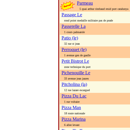
Parmeau
5 quai arthur rimbaud resid port catalunya
Passage Le
rond point medaille militaire pas de prade
Passerelle La
1 cours palmarole
Patio (le)
32 rue st jean
Perroquet (le)
1 avenue gen de gaulle
Petit Bistrot Le
zone technique du port
Pichenouille Le
33 avenue jean jaures
Pitcholina (la)
12 rue lazare escarguel
Pizza Du Lac
1 rue voltaire
Pizza Man
18 route nationale
Pizza Marina
6 allee levant