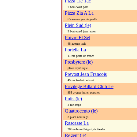
Pizza Tic Tac
7 boulevard port
Pizza Zia A La
65 avenue gen de gaulle
Plein Sud (le)
9 boulevard jean jaures
Poivre Et Sel
48 avenue tech
Portella La
11 rue porte de france
Presbytere (le)
place republique
Prevost Jean Francois
45 rue frederic saisset
Privilege Billard Club Le
955 avenue julien panchot
Puits (le)
2 rue arago
Quattrocento (le)
3 place nou raigs
Rascasse La
38 boulevard hippolyte tixador
Regent (le)