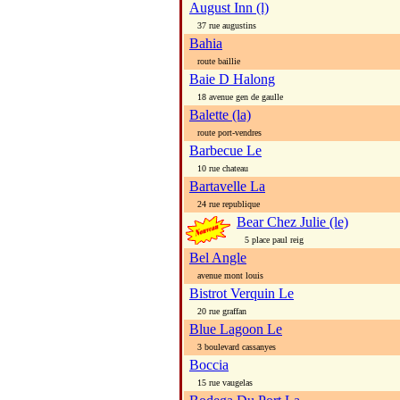
August Inn (l)
37 rue augustins
Bahia
route baillie
Baie D Halong
18 avenue gen de gaulle
Balette (la)
route port-vendres
Barbecue Le
10 rue chateau
Bartavelle La
24 rue republique
Bear Chez Julie (le)
5 place paul reig
Bel Angle
avenue mont louis
Bistrot Verquin Le
20 rue graffan
Blue Lagoon Le
3 boulevard cassanyes
Boccia
15 rue vaugelas