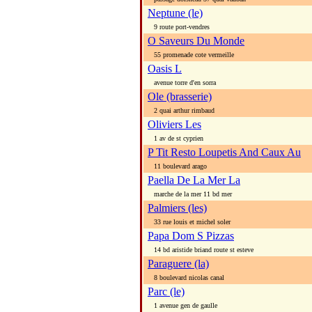
Neptune (le)
9 route port-vendres
O Saveurs Du Monde
55 promenade cote vermeille
Oasis L
avenue torre d'en sorra
Ole (brasserie)
2 quai arthur rimbaud
Oliviers Les
1 av de st cyprien
P Tit Resto Loupetis And Caux Au
11 boulevard arago
Paella De La Mer La
marche de la mer 11 bd mer
Palmiers (les)
33 rue louis et michel soler
Papa Dom S Pizzas
14 bd aristide briand route st esteve
Paraguere (la)
8 boulevard nicolas canal
Parc (le)
1 avenue gen de gaulle