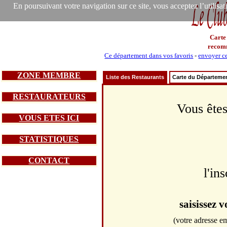
En poursuivant votre navigation sur ce site, vous acceptez l’utilisa
Carte
recom
Ce département dans vos favoris
-
envoyer ce
ZONE MEMBRE
Liste des Restaurants
Carte du Départeme
RESTAURATEURS
Vous êtes
VOUS ETES ICI
STATISTIQUES
CONTACT
l'in
saisissez 
(votre adresse em