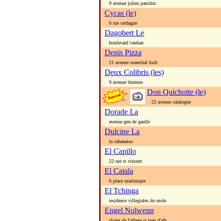
9 avenue julien panchot
Cycas (le)
6 rue cerdagne
Dagobert Le
boulevard vauban
Denis Pizza
21 avenue marechal foch
Deux Colibris (les)
9 avenue thermes
Don Quichotte (le)
22 avenue catalogne
Dorade La
avenue gen de gaulle
Dulcine La
la cabanasse
El Capillo
22 rue st vincent
El Catala
6 place martinique
El Tchinga
residence villegiales du mole
Engel Nolwenn
chalet de l'albere st jean d'alb