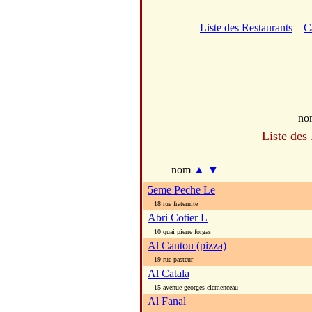
Liste des Restaurants
C
no
Liste des
nom
▲
▼
5eme Peche Le
18 rue fraternite
Abri Cotier L
10 quai pierre forgas
Al Cantou (pizza)
19 rue pasteur
Al Catala
15 avenue georges clemenceau
Al Fanal