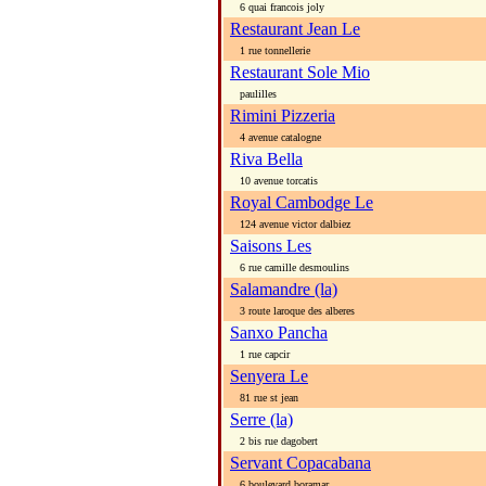
6 quai francois joly
Restaurant Jean Le
1 rue tonnellerie
Restaurant Sole Mio
paulilles
Rimini Pizzeria
4 avenue catalogne
Riva Bella
10 avenue torcatis
Royal Cambodge Le
124 avenue victor dalbiez
Saisons Les
6 rue camille desmoulins
Salamandre (la)
3 route laroque des alberes
Sanxo Pancha
1 rue capcir
Senyera Le
81 rue st jean
Serre (la)
2 bis rue dagobert
Servant Copacabana
6 boulevard boramar