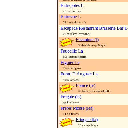
Entrepotes L
avenue las illas
Entrevue L
25 r marcel dassault
Escapade Restaurant Brasserie Bar 
21 av marcel carbonnell
Estaminet (l)
5 place de la republique
Fauceille La
860 chemin fossella
Figuier Le
7.rue du figuier
Forge D Auguste La
4 rue pavillon
France (le)
35 boulevard marechal joffre
Fregate (la)
quai amiraute
Freres Mosse (les)
14 rue fusterie
Fringale (la)
20 rue republique