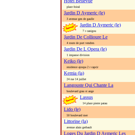
Hotel Bellevue
place foiral
Jardin D Aymeric (le)
3 avenue gen de gaulle
Jardin D Aymeric (le)
7 r canigou
Jardin De Collioure Le
4 route de port vendres
Jardin De L Opera (le)
1 impasse division
Keiko (le)
residence ajoupa 2 r capcir
Kemia (la)
24 rue 14 juillet
Langouste Qui Chante La
boulevard grau st ange
Lassus
14 place pierre patau
Lido (le)
50 boulevard mer
Littorine (la)
avenue alain gerbault
Loges Du Jardin D Aymeric Les