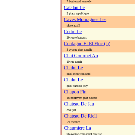
7 boulevard kennedy
Catalan Le
2 place republique
Caves Mouragues Les
place availl
Cedre Le
29 route banyuls
Cerdagne Et El Floc (la)
3 avenue doct capelle
Chai Gourmet Au
10 rue capcir
Chalut Le
quai arthur rimbaud
Chalut Le
quai francois joly
Chapon Fin
18 boulevard jean bourrat
Chateau De Jau
chat jau
Chateau De Riell
les thermes
Chaumiere La
96 avenue emmanuel brousse