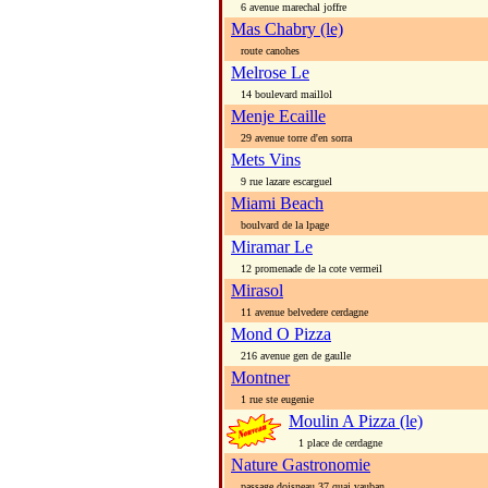
6 avenue marechal joffre
Mas Chabry (le)
route canohes
Melrose Le
14 boulevard maillol
Menje Ecaille
29 avenue torre d'en sorra
Mets Vins
9 rue lazare escarguel
Miami Beach
boulvard de la lpage
Miramar Le
12 promenade de la cote vermeil
Mirasol
11 avenue belvedere cerdagne
Mond O Pizza
216 avenue gen de gaulle
Montner
1 rue ste eugenie
Moulin A Pizza (le)
1 place de cerdagne
Nature Gastronomie
passage doisneau 37 quai vauban