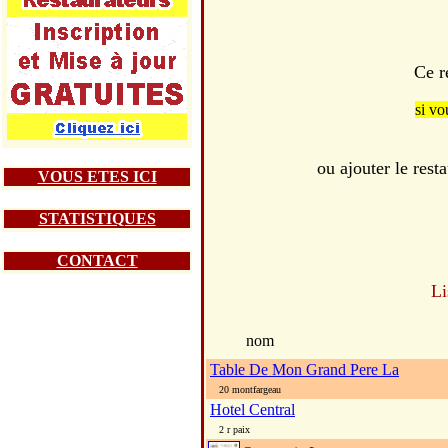
Ce r
si vo
ou ajouter le r
VOUS ETES ICI
STATISTIQUES
CONTACT
Li
nom
Table De Mon Grand Pere La
20 montfargeau
Hotel Central
2 r paix