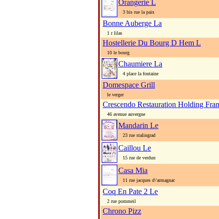
Orangerie L
3 bis rue la paix
Bonne Auberge La
1 r lilas
Hostellerie Du Bourg D Hem L
10 le bourg
Chaumiere La
4 place la fontaine
Domespace Grill
le verger
Crescendo Restauration Holding Fran
46 avenue auvergne
Mandarin Le
23 rue stalingrad
Caillou Le
15 rue de verdun
Casa Mia
11 rue jacques d\'armagnac
Coq En Pate 2 Le
2 rue pommeil
Chrono Pizz