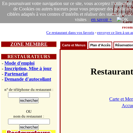
En poursuivant votre navigation sur ce site, vous acceptez l’utilisation
de Cookies ou autres traceurs pour vous proposer des publicités
ciblées adaptés à vos centres d’intérêts et réaliser des statistiques de
visites
en savoir +
Carte
recom
Ce restaurant dans vos favoris
-
envoyer ce lien à un a
ZONE MEMBRE
Carte et Menus
Plan d'Accès
Réservatio
RESTAURATEURS
-
Mode d'emploi
-
Inscription, Mise à jour
Restaura
-
Partenariat
-
Demande d'autocollant
n° de téléphone du restaurant :
Carte et Me
Accue
OU
nom du restaurant :