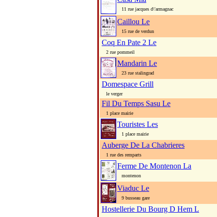
11 rue jacques d\'armagnac
Caillou Le
15 rue de verdun
Coq En Pate 2 Le
2 rue pommeil
Mandarin Le
23 rue stalingrad
Domespace Grill
le verger
Fil Du Temps Sasu Le
1 place mairie
Touristes Les
1 place mairie
Auberge De La Chabrieres
1 rue des remparts
Ferme De Montenon La
montenon
Viaduc Le
9 busseau gare
Hostellerie Du Bourg D Hem L