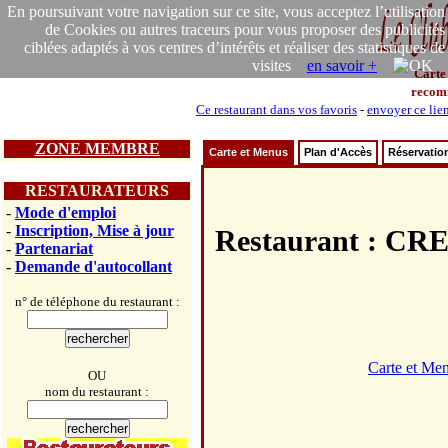
En poursuivant votre navigation sur ce site, vous acceptez l’utilisation
de Cookies ou autres traceurs pour vous proposer des publicités
ciblées adaptés à vos centres d’intérêts et réaliser des statistiques de
visites
en savoir +
Carte
recom
Ce restaurant dans vos favoris
-
envoyer ce lie
ZONE MEMBRE
Carte et Menus
Plan d'Accès
Réservatio
RESTAURATEURS
-
Mode d'emploi
-
Inscription, Mise à jour
Restaurant : 
-
Partenariat
-
Demande d'autocollant
n° de téléphone du restaurant :
Carte et Me
OU
nom du restaurant :