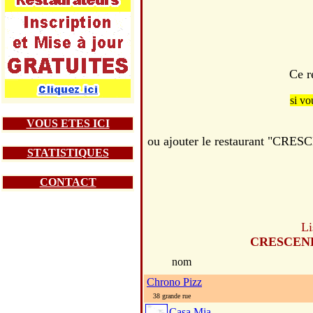
Ce r
si vo
VOUS ETES ICI
ou ajouter le restaurant "C
STATISTIQUES
CONTACT
Li
CRESCEN
nom
Chrono Pizz
38 grande rue
Casa Mia