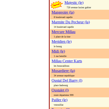
Majestic (le)
720 avenue lucien galtier
Mangeoire (la)
8 boulevard capelle
Marmite Du Pecheur (la)
14 boulevard capelle
Mercure Millau
1 place de la tine
Meridien (le)
le bourg
Midi (le)
1 rue beteille
Millau Center Karts
les bouscaillous
Musardiere (la)
34 avenue republique
Oustal Del Barry (l)
place faubourg
Oustalet (l)
route departeme 999
Pailler (le)
vezouillac