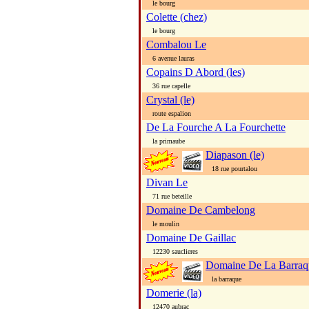
le bourg
Colette (chez)
le bourg
Combalou Le
6 avenue lauras
Copains D Abord (les)
36 rue capelle
Crystal (le)
route espalion
De La Fourche A La Fourchette
la primaube
Diapason (le)
18 rue pourtalou
Divan Le
71 rue beteille
Domaine De Cambelong
le moulin
Domaine De Gaillac
12230 sauclieres
Domaine De La Barraq
la barraque
Domerie (la)
12470 aubrac