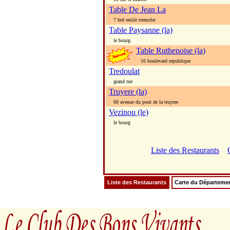
Table De Jean La
7 brd emile tremolet
Table Paysanne (la)
le bourg
Table Ruthenoise (la)
16 boulevard republique
Tredoulat
grand rue
Truyere (la)
60 avenue du pont de la truyere
Vezinou (le)
le bourg
Liste des Restaurants
Liste des Restaurants
Carte du Départeme