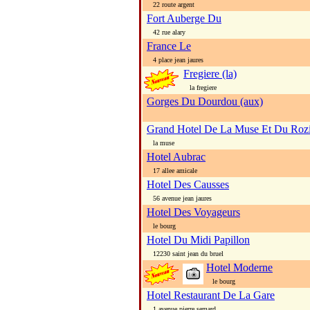
22 route argent
Fort Auberge Du
42 rue alary
France Le
4 place jean jaures
Fregiere (la)
la fregiere
Gorges Du Dourdou (aux)
Grand Hotel De La Muse Et Du Rozi
la muse
Hotel Aubrac
17 allee amicale
Hotel Des Causses
56 avenue jean jaures
Hotel Des Voyageurs
le bourg
Hotel Du Midi Papillon
12230 saint jean du bruel
Hotel Moderne
le bourg
Hotel Restaurant De La Gare
1 avenue pierre semard