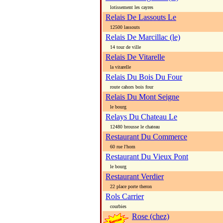
lotissement les cayres
Relais De Lassouts Le
12500 lassouts
Relais De Marcillac (le)
14 tour de ville
Relais De Vitarelle
la vitarelle
Relais Du Bois Du Four
route cahors bois four
Relais Du Mont Seigne
le bourg
Relays Du Chateau Le
12480 brousse le chateau
Restaurant Du Commerce
60 rue l'hom
Restaurant Du Vieux Pont
le bourg
Restaurant Verdier
22 place porte theron
Rols Carrier
courbies
Rose (chez)