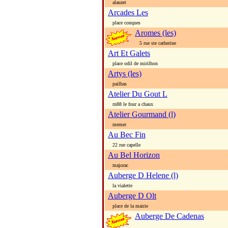
alauzet
Arcades Les
place conques
Aromes (les)
5 rue ste catherine
Art Et Galets
place odil de mirilhon
Artys (les)
pailhas
Atelier Du Gout L
rn88 le four a chaux
Atelier Gourmand (l)
memer
Au Bec Fin
22 rue capelle
Au Bel Horizon
majorac
Auberge D Helene (l)
la vialette
Auberge D Olt
place de la mairie
Auberge De Cadenas