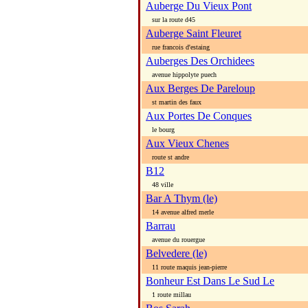
Auberge Du Vieux Pont
sur la route d45
Auberge Saint Fleuret
rue francois d'estaing
Auberges Des Orchidees
avenue hippolyte puech
Aux Berges De Pareloup
st martin des faux
Aux Portes De Conques
le bourg
Aux Vieux Chenes
route st andre
B12
48 ville
Bar A Thym (le)
14 avenue alfred merle
Barrau
avenue du rouergue
Belvedere (le)
11 route maquis jean-pierre
Bonheur Est Dans Le Sud Le
1 route millau