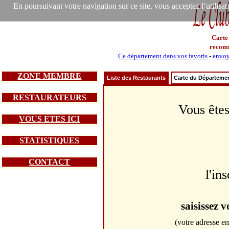
En poursuivant votre navigation sur ce site, vous acceptez l’utilisa
Carte
recom
Ce département dans vos favoris
-
envoy
ZONE MEMBRE
Liste des Restaurants
Carte du Départeme
RESTAURATEURS
Vous êtes
VOUS ETES ICI
STATISTIQUES
CONTACT
l'in
saisissez 
(votre adresse em