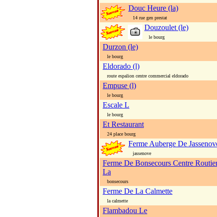
Douc Heure (la)
14 rue gen prestat
Douzoulet (le)
le bourg
Durzon (le)
le bourg
Eldorado (l)
route espalion centre commercial eldorado
Empuse (l)
le bourg
Escale L
le bourg
Et Restaurant
24 place bourg
Ferme Auberge De Jassenov
jassenove
Ferme De Bonsecours Centre Routie
La
bonsecours
Ferme De La Calmette
la calmette
Flambadou Le