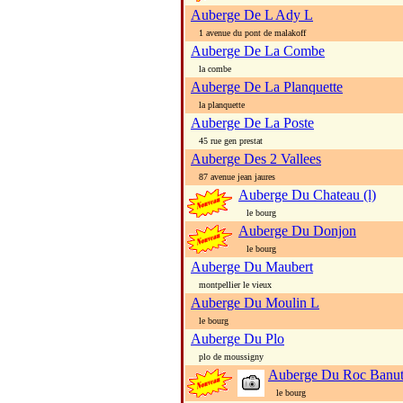
Auberge De L Ady L
1 avenue du pont de malakoff
Auberge De La Combe
la combe
Auberge De La Planquette
la planquette
Auberge De La Poste
45 rue gen prestat
Auberge Des 2 Vallees
87 avenue jean jaures
Auberge Du Chateau (l)
le bourg
Auberge Du Donjon
le bourg
Auberge Du Maubert
montpellier le vieux
Auberge Du Moulin L
le bourg
Auberge Du Plo
plo de moussigny
Auberge Du Roc Banut 
le bourg