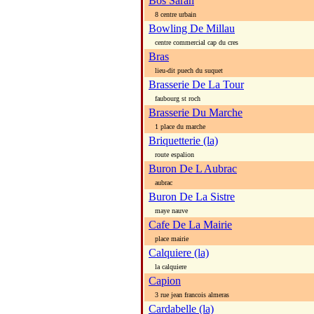
Bos Sarah
8 centre urbain
Bowling De Millau
centre commercial cap du cres
Bras
lieu-dit puech du suquet
Brasserie De La Tour
faubourg st roch
Brasserie Du Marche
1 place du marche
Briquetterie (la)
route espalion
Buron De L Aubrac
aubrac
Buron De La Sistre
maye nauve
Cafe De La Mairie
place mairie
Calquiere (la)
la calquiere
Capion
3 rue jean francois almeras
Cardabelle (la)