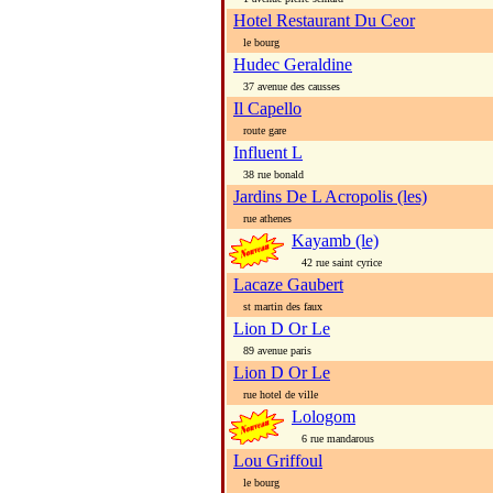
Hotel Restaurant Du Ceor
le bourg
Hudec Geraldine
37 avenue des causses
Il Capello
route gare
Influent L
38 rue bonald
Jardins De L Acropolis (les)
rue athenes
Kayamb (le)
42 rue saint cyrice
Lacaze Gaubert
st martin des faux
Lion D Or Le
89 avenue paris
Lion D Or Le
rue hotel de ville
Lologom
6 rue mandarous
Lou Griffoul
le bourg