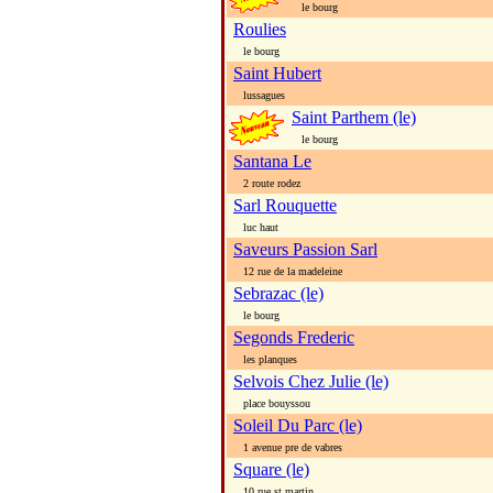
le bourg
Roulies
le bourg
Saint Hubert
lussagues
Saint Parthem (le)
le bourg
Santana Le
2 route rodez
Sarl Rouquette
luc haut
Saveurs Passion Sarl
12 rue de la madeleine
Sebrazac (le)
le bourg
Segonds Frederic
les planques
Selvois Chez Julie (le)
place bouyssou
Soleil Du Parc (le)
1 avenue pre de vabres
Square (le)
10 rue st martin