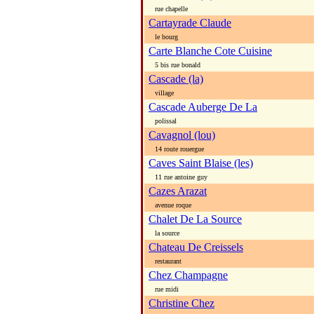
rue chapelle
Cartayrade Claude
le bourg
Carte Blanche Cote Cuisine
5 bis rue bonald
Cascade (la)
village
Cascade Auberge De La
polissal
Cavagnol (lou)
14 route rouergue
Caves Saint Blaise (les)
11 rue antoine guy
Cazes Arazat
avenue roque
Chalet De La Source
la source
Chateau De Creissels
restaurant
Chez Champagne
rue midi
Christine Chez