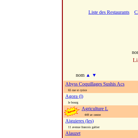
Liste des Restaurants
C
no
Li
nom
▲
▼
Abyss Coquillages Sushis Acs
65 rue st cyrice
Agora (l)
le bourg
Agriculture L
449 av centre
Aiguieres (les)
11 avenue francois galtier
Alauzet