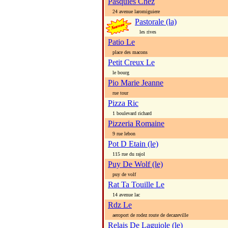
Pasquies Chez
24 avenue laromiguiere
Pastorale (la)
les rives
Patio Le
place des macons
Petit Creux Le
le bourg
Pio Marie Jeanne
rue tour
Pizza Ric
1 boulevard richard
Pizzeria Romaine
9 rue lebon
Pot D Etain (le)
115 rue du rajol
Puy De Wolf (le)
puy de volf
Rat Ta Touille Le
14 avenue lac
Rdz Le
aeroport de rodez route de decazeville
Relais De Laguiole (le)