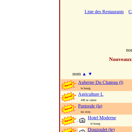
Liste des Restaurants
C
no
Nouveaux
nom
▲
▼
Auberge Du Chateau (l)
le bourg
Agriculture L
449 av centre
Pastorale (la)
les rives
Hotel Moderne
le bourg
Douzoulet (le)