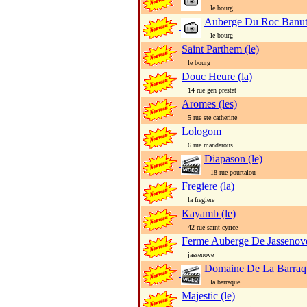
le bourg
Auberge Du Roc Banut 
le bourg
Saint Parthem (le)
le bourg
Douc Heure (la)
14 rue gen prestat
Aromes (les)
5 rue ste catherine
Lologom
6 rue mandarous
Diapason (le)
18 rue pourtalou
Fregiere (la)
la fregiere
Kayamb (le)
42 rue saint cyrice
Ferme Auberge De Jassenov
jassenove
Domaine De La Barraq
la barraque
Majestic (le)