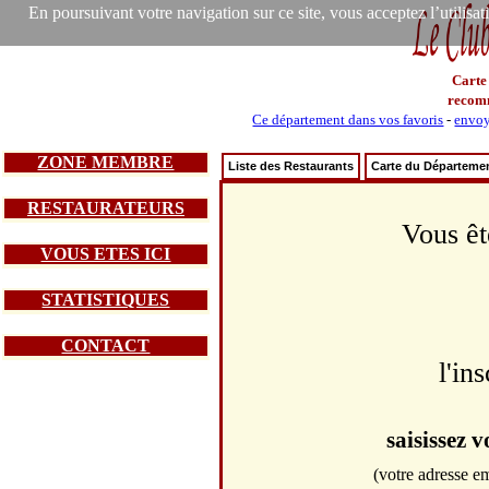
En poursuivant votre navigation sur ce site, vous acceptez l’utilisa
Carte
recom
Ce département dans vos favoris
-
envoy
ZONE MEMBRE
Liste des Restaurants
Carte du Départeme
RESTAURATEURS
Vous êt
VOUS ETES ICI
STATISTIQUES
CONTACT
l'in
saisissez 
(votre adresse em