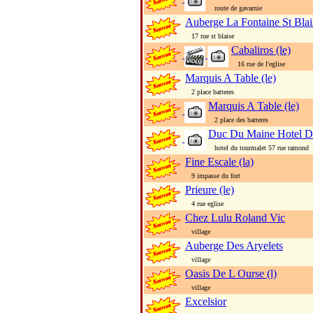
route de gavarnie
Auberge La Fontaine St Blai
17 rue st blaise
Cabaliros (le)
16 rue de l'eglise
Marquis A Table (le)
2 place batteres
Marquis A Table (le)
2 place des batteres
Duc Du Maine Hotel D
hotel du tourmalet 57 rue ramond
Fine Escale (la)
9 impasse du fort
Prieure (le)
4 rue eglise
Chez Lulu Roland Vic
village
Auberge Des Aryelets
village
Oasis De L Ourse (l)
village
Excelsior