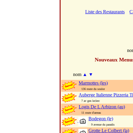
Liste des Restaurants
C
no
Nouveaux Menu
nom
▲
▼
Marmottes (les)
136 route du soulor
Auberge Italienne Pizzeria Ti
7 av gen leclerc
Logis De L Arbizon (au)
11 route d'arreau
Bodegon (le)
9 avenue du paradis
Grotte Le Colbert (la)