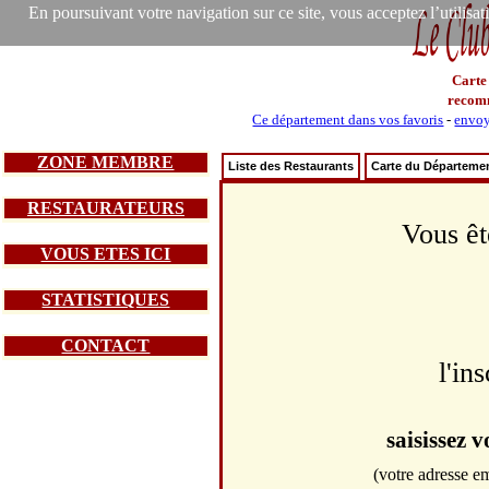
En poursuivant votre navigation sur ce site, vous acceptez l’utilisa
Carte
recom
Ce département dans vos favoris
-
envoy
ZONE MEMBRE
Liste des Restaurants
Carte du Départeme
RESTAURATEURS
Vous êt
VOUS ETES ICI
STATISTIQUES
CONTACT
l'in
saisissez 
(votre adresse em