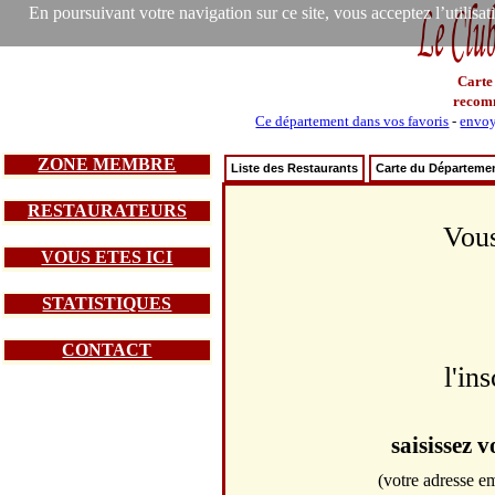
En poursuivant votre navigation sur ce site, vous acceptez l’utilisa
Carte
recom
Ce département dans vos favoris
-
envoy
ZONE MEMBRE
Liste des Restaurants
Carte du Départeme
RESTAURATEURS
Vous
VOUS ETES ICI
STATISTIQUES
CONTACT
l'in
saisissez 
(votre adresse em