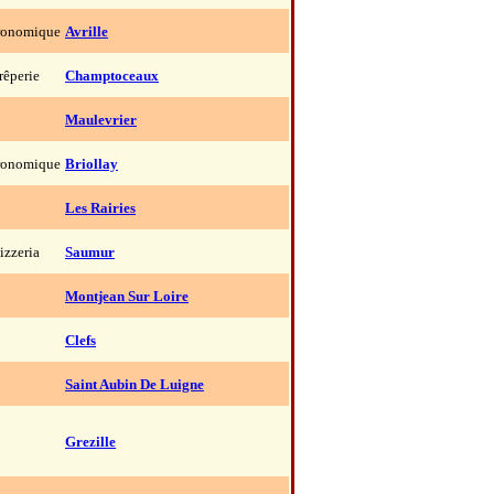
ronomique
Avrille
rêperie
Champtoceaux
Maulevrier
ronomique
Briollay
Les Rairies
izzeria
Saumur
Montjean Sur Loire
Clefs
Saint Aubin De Luigne
Grezille