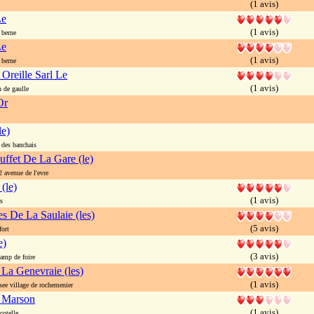
(1 avis)
Le
(1 avis)
 berne
Le
(1 avis)
 berne
Oreille Sarl Le
(1 avis)
de gaulle
Or
le)
des banchais
uffet De La Gare (le)
avenue de l'evre
 (le)
(1 avis)
s
es De La Saulaie (les)
(5 avis)
ort
e)
(3 avis)
amp de foire
La Genevraie (les)
(1 avis)
e village de rochemenier
 Marson
(1 avis)
cotelle