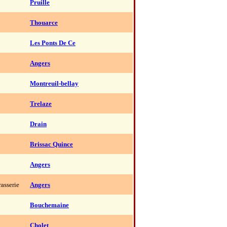
Pruille
Thouarce
Les Ponts De Ce
Angers
Montreuil-bellay
Trelaze
Drain
Brissac Quince
Angers
rasserie
Angers
Bouchemaine
Cholet