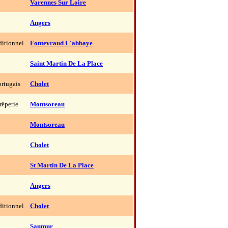
Varennes Sur Loire
Angers
ditionnel
Fontevraud L'abbaye
Saint Martin De La Place
ortugais
Cholet
rêperie
Montsoreau
Montsoreau
Cholet
St Martin De La Place
Angers
ditionnel
Cholet
Saumur