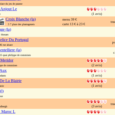
ace du jeu de paume
 Anjout Le
(1 avis)
e
Croix Blanche (la)
menu 39 €
tra
carte 13 € à 23 €
5 7 place des plantagenets
ge (la)
 thouars
elice Du Portugal
p
 rue alsace
entelliere (la)
c
 quai philippe de commines
 Meridor
(2 avis)
ppe de commines
 Aux
(1 avis)
nfants
e La Blairie
(1 avis)
irie
(l)
oxe
tra
(3 avis)
ndbergh
u Maroc L