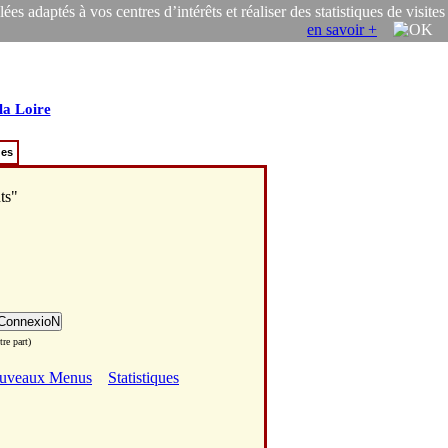
s adaptés à vos centres d’intérêts et réaliser des statistiques de visites
en savoir +
la Loire
ues
ts"
re part)
uveaux Menus
Statistiques