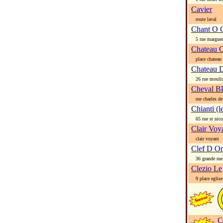
Cavier
route laval
Chant O 
5 rue margueri
Chateau C
place chateau 
Chateau D
26 rue mouli
Cheval Bl
rue charles de
Chianti (l
65 rue st nico
Clair Voy
clair voyant
Clef D Or 
36 grande rue
Clezio Le
9 place eglise
C