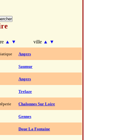
ire
nre
▲
▼
ville
▲
▼
siatique
Angers
Saumur
Angers
Trelaze
rêperie
Chalonnes Sur Loire
Gennes
Doue La Fontaine