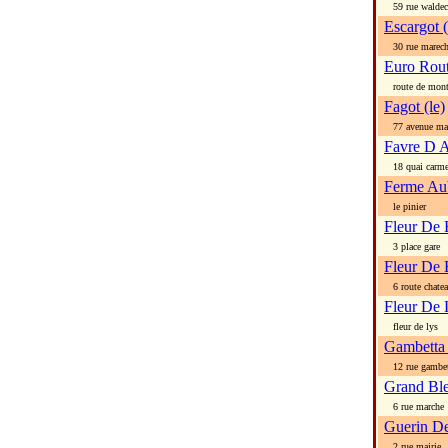
59 rue waldec
Escargot (
30 rue marecha
Euro Rou
route de mont
Fagot (le)
77 avenue mare
Favre D 
18 quai carm
Ferme Aub
le pinier
Fleur De 
3 place gare
Fleur De 
6 route chatea
Fleur De L
fleur de lys
Gambetta 
12 rue gambet
Grand Ble
6 rue marche
Guerin De
2 rue mairie