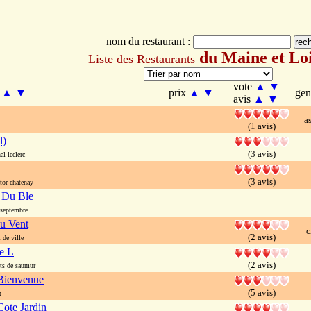
nom du restaurant :
du Maine et Lo
Liste des Restaurants
vote
▲
▼
m
▲
▼
prix
▲
▼
ge
avis
▲
▼
a
(1 avis)
l)
(3 avis)
l leclerc
(3 avis)
or chatenay
 Du Ble
septembre
u Vent
c
(2 avis)
de ville
e L
(2 avis)
ts de saumur
Bienvenue
(5 avis)
t
ote Jardin