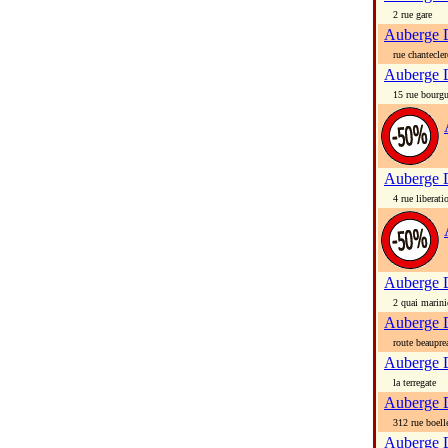
2 rue gare
Auberge D
rue chantecler
Auberge D
15 rue bourgu
Auberge 
4 rue liberati
Auberge 
2 quai marini
Auberge 
route beaupre
Auberge D
la terregate
Auberge D
312 rue boell
Auberge 