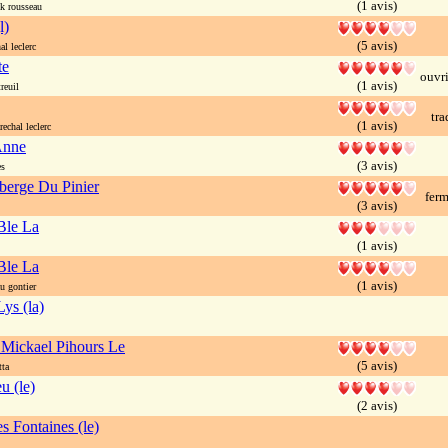
(1 avis)
k rousseau
l)
(5 avis)
l leclerc
te
ouvri
(1 avis)
reuil
tra
(1 avis)
chal leclerc
Anne
(3 avis)
es
erge Du Pinier
ferm
(3 avis)
Ble La
(1 avis)
Ble La
(1 avis)
u gontier
ys (la)
Mickael Pihours Le
(5 avis)
ta
u (le)
(2 avis)
s Fontaines (le)