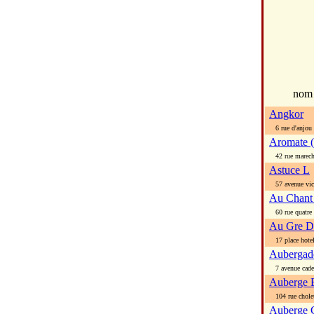
no
Angkor
6 rue d'anjou
Aromate (
42 rue marecha
Astuce L
57 avenue vict
Au Chant
60 rue quatre 
Au Gre D
17 place hotel 
Aubergad
7 avenue cade
Auberge 
104 rue chole
Auberge C