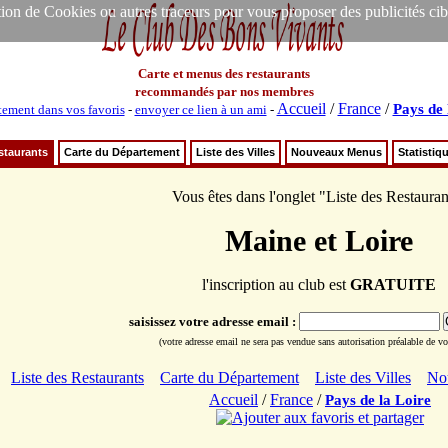
ion de Cookies ou autres traceurs pour vous proposer des publicités ciblée
Carte et menus des restaurants
recommandés par nos membres
Accueil
/
France
/
Pays de 
tement dans vos favoris
-
envoyer ce lien à un ami
-
staurants
Carte du Département
Liste des Villes
Nouveaux Menus
Statistiq
Vous êtes dans l'onglet "Liste des Restauran
Maine et Loire
l'inscription au club est
GRATUITE
saisissez votre adresse email :
(votre adresse email ne sera pas vendue sans autorisation préalable de vot
Liste des Restaurants
Carte du Département
Liste des Villes
No
Accueil
/
France
/
Pays de la Loire