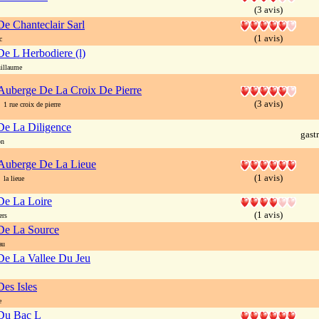
(3 avis)
e Chanteclair Sarl
(1 avis)
c
e L Herbodiere (l)
illaume
Auberge De La Croix De Pierre
(3 avis)
1 rue croix de pierre
De La Diligence
gast
on
Auberge De La Lieue
(1 avis)
la lieue
De La Loire
(1 avis)
ers
De La Source
au
e La Vallee Du Jeu
es Isles
e
Du Bac L