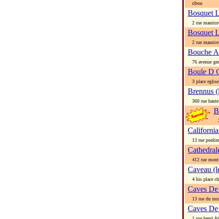
ribou
Bosquet 
2 rue maurice
Bosquet 
2 rue maurice
Bouche A 
76 avenue gen 
Boule D 
3 place eglise
Brennus (
360 rue haute 
B
2 
California
13 rue poelier
Cathedral
412 rue montf
Caveau (l
4 bis place ch
Caves De 
13 rue du muse
Caves De
1 rue henri fri