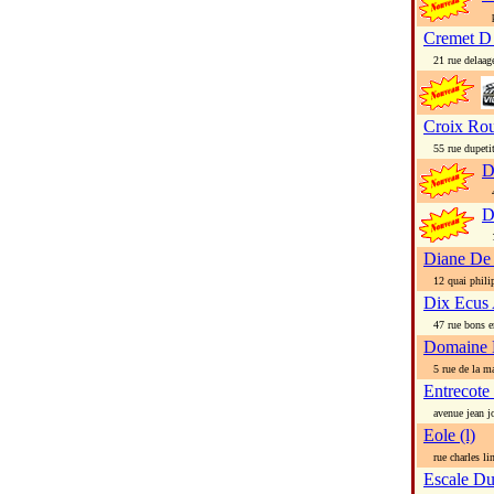
pl
Cremet D
21 rue delaag
Croix Rou
55 rue dupetit
D
46
D
15
Diane De
12 quai phili
Dix Ecus
47 rue bons e
Domaine D
5 rue de la ma
Entrecote 
avenue jean j
Eole (l)
rue charles li
Escale D