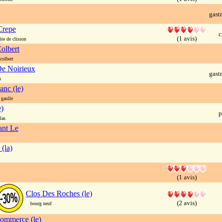
gast
Crepe
c
(1 avis)
te de clisson
olbert
colbert
e Noirieux
gast
n
anc (le)
 gaulle
e)
p
las
ant Le
(la)
(1 avis)
Clos Des Roches (le)
(2 avis)
bourg neuf
ommerce (le)