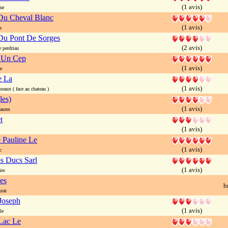
(1 avis)
ne
Du Cheval Blanc
(1 avis)
e
Du Pont De Sorges
(2 avis)
 perdriau
 Un Cep
(1 avis)
e
e La
(1 avis)
aux ( face au chateau )
les)
(1 avis)
aures
t
(1 avis)
e Pauline Le
(1 avis)
c
es Ducs Sarl
(1 avis)
ies
les
b
rat
Joseph
(1 avis)
le
Lac Le