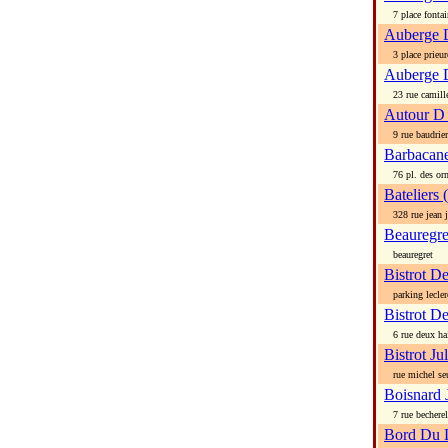
7 place fontai
Auberge 
3 place prieur
Auberge 
23 rue camille
Autour D
9 rue baudrier
Barbacan
76 pl. des orme
Bateliers (
328 rue jean j
Beauregre
beauregret
Bistrot D
parking lecler
Bistrot D
6 rue deux ha
Bistrot Ju
rue michel seu
Boisnard 
7 rue becherel
Bord Du 