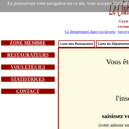
En poursuivant votre navigation sur ce site, vous acceptez l’utilisa
Carte
recom
Ce département dans vos favoris
-
envoye
ZONE MEMBRE
Liste des Restaurants
Carte du Départeme
RESTAURATEURS
Vous êt
VOUS ETES ICI
STATISTIQUES
CONTACT
l'in
saisissez 
(votre adresse em