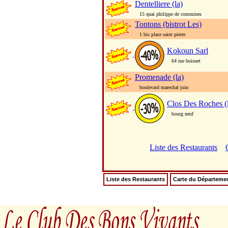
Dentelliere (la)
15 quai philippe de commines
Tontons (bistrot Les)
1 bis place saint pierre
Kokoun Sarl
64 rue boisnet
Promenade (la)
boulevard marechal juin
Clos Des Roches (
bourg neuf
Liste des Restaurants
Liste des Restaurants
Carte du Départeme