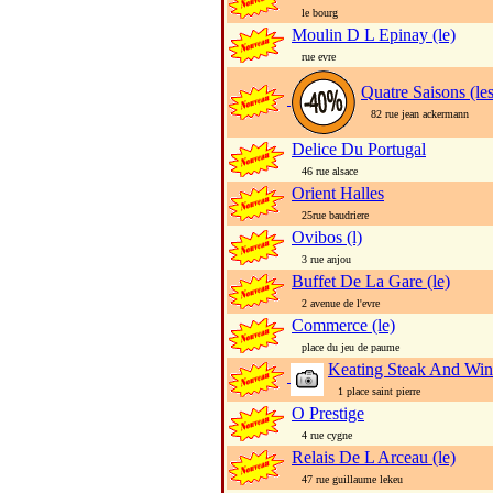
le bourg
Moulin D L Epinay (le)
rue evre
Quatre Saisons (les
82 rue jean ackermann
Delice Du Portugal
46 rue alsace
Orient Halles
25rue baudriere
Ovibos (l)
3 rue anjou
Buffet De La Gare (le)
2 avenue de l'evre
Commerce (le)
place du jeu de paume
Keating Steak And Wi
1 place saint pierre
O Prestige
4 rue cygne
Relais De L Arceau (le)
47 rue guillaume lekeu