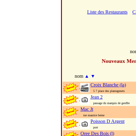
Liste des Restaurants
C
no
Nouveaux Me
nom
▲
▼
Croix Blanche (la)
5 7 place des plantagenets
Jean 2
passage du marquis de geoffre
Mac Jt
rue maurice berne
Poisson D Argent
port
Oree Des Bois (l)