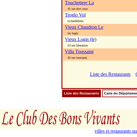
Touchetiere La
41 rue doct roux
Troglo Vol
la bachellerie
Vieux Chaudron Le
les loges
Vieux Logis (le)
53 rue liberation
Villa Toussaint
43 rue toussaint
Liste des Restaurants
Liste des Restaurants
Carte du Départeme
villes et restaurants 