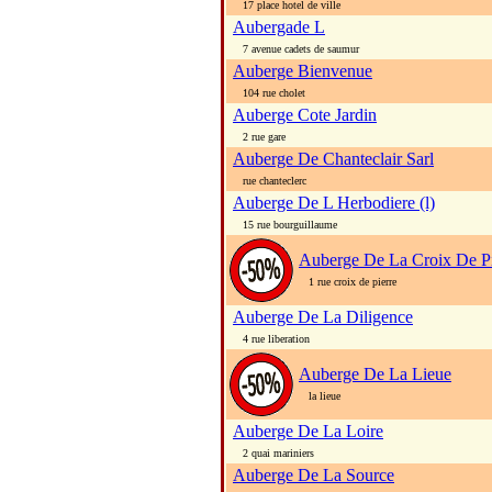
17 place hotel de ville
Aubergade L
7 avenue cadets de saumur
Auberge Bienvenue
104 rue cholet
Auberge Cote Jardin
2 rue gare
Auberge De Chanteclair Sarl
rue chanteclerc
Auberge De L Herbodiere (l)
15 rue bourguillaume
Auberge De La Croix De Pi
1 rue croix de pierre
Auberge De La Diligence
4 rue liberation
Auberge De La Lieue
la lieue
Auberge De La Loire
2 quai mariniers
Auberge De La Source