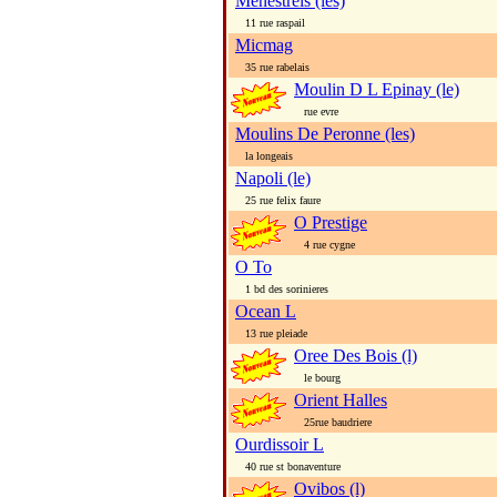
Menestrels (les)
11 rue raspail
Micmag
35 rue rabelais
Moulin D L Epinay (le)
rue evre
Moulins De Peronne (les)
la longeais
Napoli (le)
25 rue felix faure
O Prestige
4 rue cygne
O To
1 bd des sorinieres
Ocean L
13 rue pleiade
Oree Des Bois (l)
le bourg
Orient Halles
25rue baudriere
Ourdissoir L
40 rue st bonaventure
Ovibos (l)