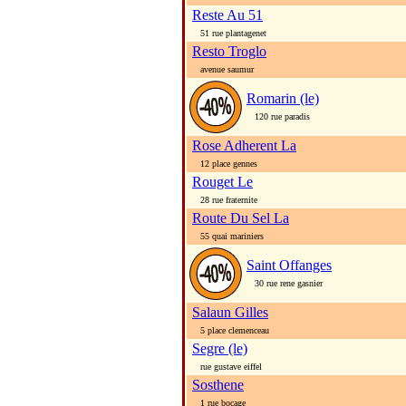
Reste Au 51
51 rue plantagenet
Resto Troglo
avenue saumur
Romarin (le)
120 rue paradis
Rose Adherent La
12 place gennes
Rouget Le
28 rue fraternite
Route Du Sel La
55 quai mariniers
Saint Offanges
30 rue rene gasnier
Salaun Gilles
5 place clemenceau
Segre (le)
rue gustave eiffel
Sosthene
1 rue bocage