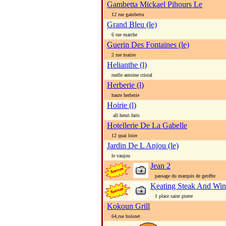
Gambetta Mickael Pihours Le
12 rue gambetta
Grand Bleu (le)
6 rue marche
Guerin Des Fontaines (le)
2 rue mairie
Helianthe (l)
ruelle antoine cristal
Herberie (l)
haute herberie
Hoirie (l)
all henri faris
Hotellerie De La Gabelle
12 quai loire
Jardin De L Anjou (le)
le vaujou
Jean 2
passage du marquis de geoffre
Keating Steak And Wi
1 place saint pierre
Kokoun Grill
64,rue boisnet