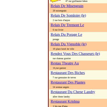
47 rue guillaume lekeu
Relais De Misengrain
20 misengrain
Relais De Somloire (le)
2 rue bois d'anjou
Relais De Tremont Le
6 rue livier
Relais Du Porage Le
porage
Relais Du Vignoble (le)
19 place hotel de ville
Rendez Vous Des Chasseurs (le)
rue chateau gontier
Restau Theatre Au
14,rue garnier
Restaurant Des Biches
7 rue germaine de terves
Restaurant Des Plantes
54 avenue angers
Restaurant Du Chene Landry
allee chene landry
Restaurant Krishna
1 bis rue d'iena