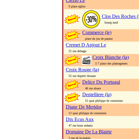
Clezio Le
9 place eglise
Clos Des Roches (
bourg neuf
Commerce (le)
place du jeu de paume
Cremet D Anjout Le
21 rue delaage
Croix Blanche (la)
5 7 place des plantagenets
Croix Rouge (la)
55 rue dupetit thouars
Delice Du Portugal
46 rue alsace
Dentelliere (la)
15 quai philippe de commines
Diane De Meridor
12 quai philippe de commines
Dix Ecus Aux
47 rue bons enfants
Domaine De La Blairie
5 rue de la mairie