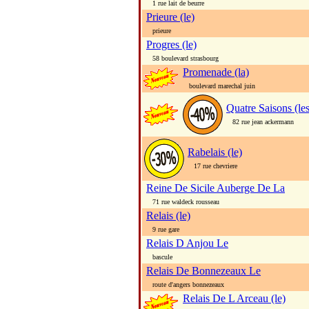
1 rue lait de beurre
Prieure (le)
prieure
Progres (le)
58 boulevard strasbourg
Promenade (la)
boulevard marechal juin
Quatre Saisons (les
82 rue jean ackermann
Rabelais (le)
17 rue chevriere
Reine De Sicile Auberge De La
71 rue waldeck rousseau
Relais (le)
9 rue gare
Relais D Anjou Le
bascule
Relais De Bonnezeaux Le
route d'angers bonnezeaux
Relais De L Arceau (le)