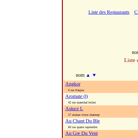
Liste des Restaurants
C
no
Liste 
nom
▲
▼
Angkor
6 rue d'anjou
Aromate (l)
42 rue marechal leclerc
Astuce L
57 avenue victor chatenay
Au Chant Du Ble
60 rue quatre septembre
Au Gre Du Vent