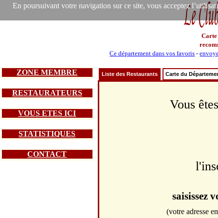
En poursuivant votre navigation sur ce site, vous acceptez l’utilisa
Carte
recom
Ce département dans vos favoris
-
envoye
ZONE MEMBRE
Liste des Restaurants
Carte du Départeme
RESTAURATEURS
Vous êtes
VOUS ETES ICI
STATISTIQUES
CONTACT
l'in
saisissez 
(votre adresse em