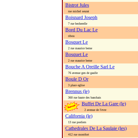
Bistrot Jules
rue michel seurat
Boisnard Joseph
7 rue becherelle
Bord Du Lac Le
ribou
Bosquet Le
2 rue maurice berne
Bosquet Le
2 rue maurice berne
Bouche A Oreille Sarl Le
76 avenue gen de gaulle
Boule D Or
3 place eglise
Brennus (le)
360 rue haute des banchais
Buffet De La Gare (le)
2 avenue de l'evre
California (le)
13 rue poeliers
Cathedrales De La Saulaie (les)
412 rue montfort