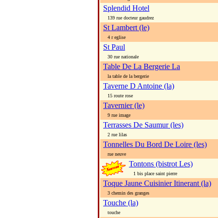
Splendid Hotel
139 rue docteur gaudrez
St Lambert (le)
4 r eglise
St Paul
30 rue nationale
Table De La Bergerie La
la table de la bergerie
Taverne D Antoine (la)
15 route rose
Tavernier (le)
9 rue image
Terrasses De Saumur (les)
2 rue lilas
Tonnelles Du Bord De Loire (les)
rue neuve
Tontons (bistrot Les)
1 bis place saint pierre
Toque Jaune Cuisinier Itinerant (la)
3 chemin des granges
Touche (la)
touche