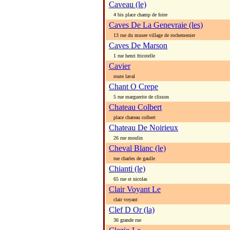
Caveau (le)
4 bis place champ de foire
Caves De La Genevraie (les)
13 rue du musee village de rochemenier
Caves De Marson
1 rue henri fricotelle
Cavier
route laval
Chant O Crepe
5 rue marguerite de clisson
Chateau Colbert
place chateau colbert
Chateau De Noirieux
26 rue moulin
Cheval Blanc (le)
rue charles de gaulle
Chianti (le)
65 rue st nicolas
Clair Voyant Le
clair voyant
Clef D Or (la)
36 grande rue