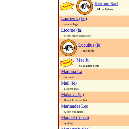
Kokoun Sarl
64 rue boisnet
Laurieres (les)
route st leger
Licorne (la)
31 rue robert d'arbrissel
Lucullus (le)
5 rue hoche
Mac Jt
rue maurice berne
Madona La
rue canal
Mail (le)
13 place mail
Malaeva (le)
18 rue 11 novembre
Marinades Les
32 rue commerce
Maudet Cousin
le pinier