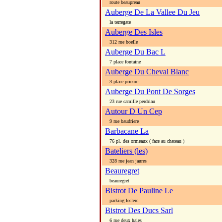
route beaupreau
Auberge De La Vallee Du Jeu
la terregate
Auberge Des Isles
312 rue boelle
Auberge Du Bac L
7 place fontaine
Auberge Du Cheval Blanc
3 place prieure
Auberge Du Pont De Sorges
23 rue camille perdriau
Autour D Un Cep
9 rue baudriere
Barbacane La
76 pl. des ormeaux ( face au chateau )
Bateliers (les)
328 rue jean jaures
Beauregret
beauregret
Bistrot De Pauline Le
parking leclerc
Bistrot Des Ducs Sarl
6 rue deux haies