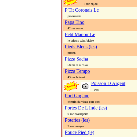
3 rue anjou
P Tit Coronais Le
promenade
Papa Tino
42 rue cornet
Petit Manoir Le
le prieure saint blaise
Pieds Bleus (les)
preban
Pizza Sacha
58 rue st nicolas
Pizza Tempo
43 rue boisnet
Poisson D Argent
port
Port Gogane
chemin du vieux port port
Portes De L Inde (les)
9 rue beaurepaire
Poteries (les)
2 rue mauges
Pouce Pied (le)