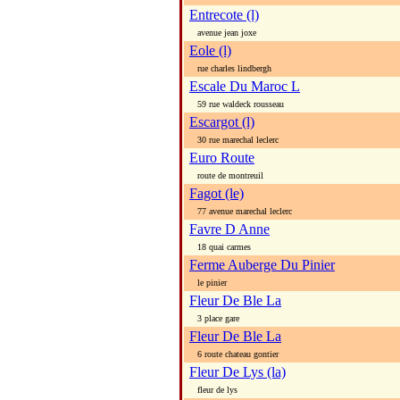
Entrecote (l)
avenue jean joxe
Eole (l)
rue charles lindbergh
Escale Du Maroc L
59 rue waldeck rousseau
Escargot (l)
30 rue marechal leclerc
Euro Route
route de montreuil
Fagot (le)
77 avenue marechal leclerc
Favre D Anne
18 quai carmes
Ferme Auberge Du Pinier
le pinier
Fleur De Ble La
3 place gare
Fleur De Ble La
6 route chateau gontier
Fleur De Lys (la)
fleur de lys