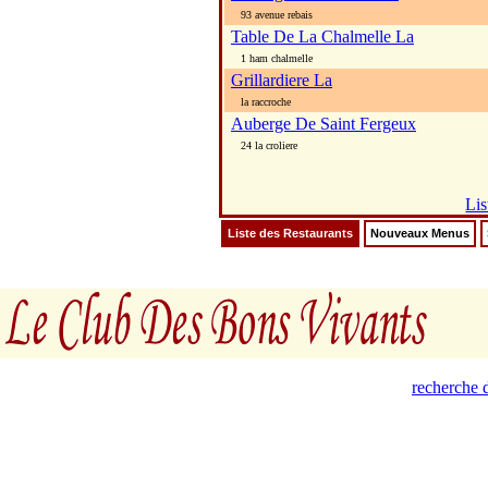
93 avenue rebais
Table De La Chalmelle La
1 ham chalmelle
Grillardiere La
la raccroche
Auberge De Saint Fergeux
24 la croliere
Lis
Liste des Restaurants
Nouveaux Menus
recherche d