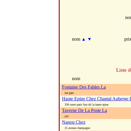
no
nom
▲
▼
pri
Liste 
nom
Fontaine Des Fables La
rue gare
Haute Epine Chez Chantal Auberge 
336 route paris lieu dit la haute epine
Taverne De La Poste La
rn3
Nanou Chez
25 avenue champagne