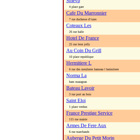
Smevp
4 place gare
Cafe Du Marronnier
7 rue duchesse d\'uzes
Coteaux Les
26 rue halle
Hotel De France
25 rue leon jolly
Au Coin Du Grill
10 place republique
Hermitiere L
6 rue des meulieres hameau l hermitiere
Norma La
ham mazagran
Bateau Lavoir
3 rue port au bois
Saint Eloi
1 place verdun
France Prestige Service
115 rue mairie
Armes De Fere Aux
6 rue marchands
Auberge Du Petit Morin