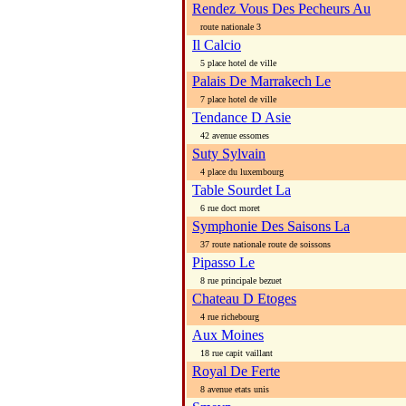
Rendez Vous Des Pecheurs Au
route nationale 3
Il Calcio
5 place hotel de ville
Palais De Marrakech Le
7 place hotel de ville
Tendance D Asie
42 avenue essomes
Suty Sylvain
4 place du luxembourg
Table Sourdet La
6 rue doct moret
Symphonie Des Saisons La
37 route nationale route de soissons
Pipasso Le
8 rue principale bezuet
Chateau D Etoges
4 rue richebourg
Aux Moines
18 rue capit vaillant
Royal De Ferte
8 avenue etats unis