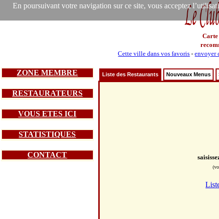
En poursuivant votre navigation sur ce site, vous acceptez l’utilisa
Carte
recom
Cette ville dans vos favoris
-
envoyer c
ZONE MEMBRE
Liste des Restaurants
Nouveaux Menus
RESTAURATEURS
VOUS ETES ICI
STATISTIQUES
CONTACT
saisiss
(vo
List