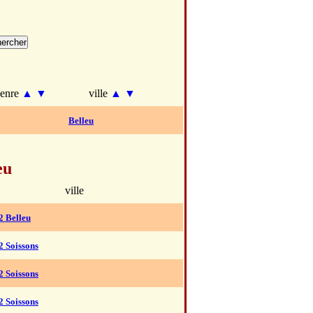
enre
▲
▼
ville
▲
▼
Belleu
eu
ville
2 Belleu
2 Soissons
2 Soissons
2 Soissons