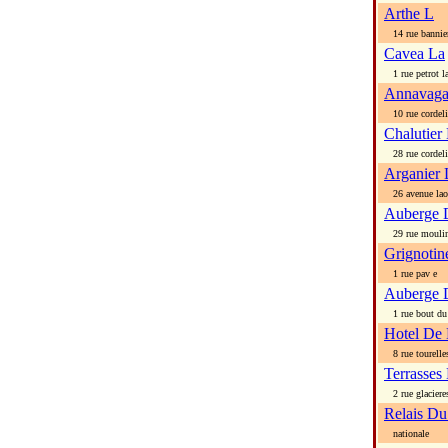
Arthe L
14 rue bannie
Cavea La
1 rue petrot la
Annavag
10 rue cordeli
Chalutier
28 rue cordeli
Arganier 
26 avenue la
Auberge 
29 rue mouli
Grignotin
1 rue pav e
Auberge 
1 rue bout du 
Hotel De
8 rue tourelle
Terrasses
2 rue glaciere
Relais Du
nationale