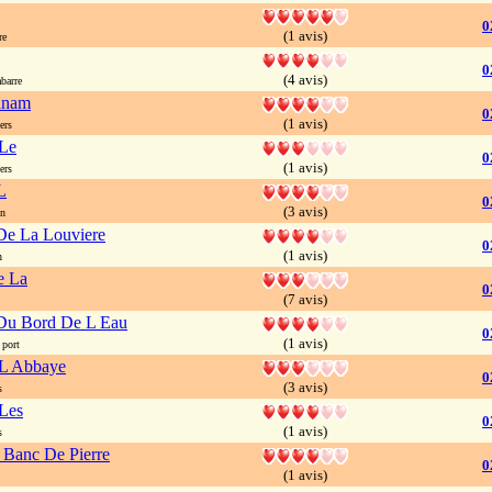
0
(1 avis)
re
0
(4 avis)
barre
anam
0
(1 avis)
ers
 Le
0
(1 avis)
ers
L
0
(3 avis)
on
De La Louviere
0
(1 avis)
n
e La
0
(7 avis)
Du Bord De L Eau
0
(1 avis)
port
 L Abbaye
0
(3 avis)
s
 Les
0
(1 avis)
s
 Banc De Pierre
0
(1 avis)