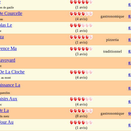
e
0
(1 avis)
es de gaulle
e Courcelle
gastronomique
0
(4 avis)
eau
olas Le
0
(1 avis)
e
za
pizzeria
0
(1 avis)
ovence Ma
traditionnel
0
(3 avis)
Savoyard
0
et
De La Cloche
0
(4 avis)
i au mont
issance La
0
uerolles
isirs Aux
0
(4 avis)
rc
Or La
gastronomique
6
(8 avis)
du metz
Jour Au
0
(1 avis)