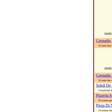
no
Grenadin 
19 route fere e
nom
Grenadin
19 route fere e
Soleil De
5 boulevard du
Pizzeria 
28 avenue gen 
Pizza Di 
14 avenue chat