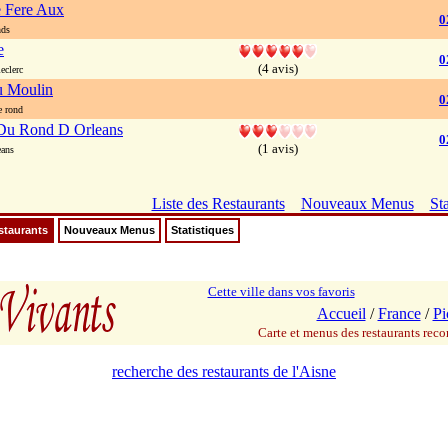
 Fere Aux
0
nds
e
0
(4 avis)
eclerc
u Moulin
0
e rond
Du Rond D Orleans
0
(1 avis)
eans
Liste des Restaurants
Nouveaux Menus
Sta
staurants
Nouveaux Menus
Statistiques
Cette ville dans vos favoris
Accueil
/
France
/
Pi
Carte et menus des restaurants re
recherche des restaurants de l'Aisne