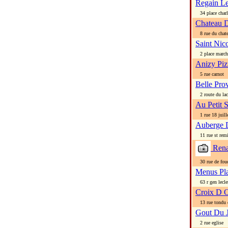
Regain L
34 place charl
Chateau D
8 rue du chat
Saint Nic
2 place march
Anizy Piz
5 rue carnot
Belle Pr
2 route du lac
Au Petit 
1 rue 18 juill
Auberge 
11 rue st rem
Rena
30 rue de fouq
Menus Pla
63 r gen lecle
Croix D 
13 rue tondu 
Gout Du 
2 rue eglise