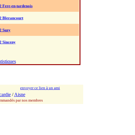
2 Fere-en-tardenois
2 Blerancourt
2 Suzy
2 Sinceny
tistiques
envoyer ce lien à un ami
cardie
/
Aisne
commandés par nos membres