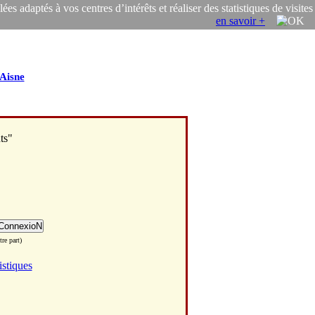
s adaptés à vos centres d’intérêts et réaliser des statistiques de visites
en savoir +
Aisne
ts"
re part)
istiques