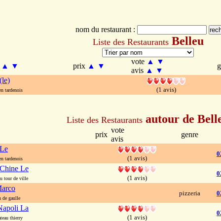
nom du restaurant :
Belleu
Liste des Restaurants
vote
▲
▼
m
▲
▼
prix
▲
▼
g
avis
▲
▼
(le)
(1 avis)
n tardenois
autour de Bell
Liste des Restaurants
vote
prix
genre
avis
 Le
0
(1 avis)
n tardenois
 Chine Le
0
(1 avis)
 tour de ville
Marco
pizzeria
0
de gaulle
Napoli La
0
(1 avis)
eau thierry