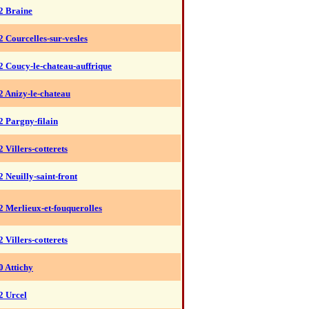
2 Braine
2 Courcelles-sur-vesles
2 Coucy-le-chateau-auffrique
2 Anizy-le-chateau
2 Pargny-filain
2 Villers-cotterets
2 Neuilly-saint-front
2 Merlieux-et-fouquerolles
2 Villers-cotterets
0 Attichy
2 Urcel