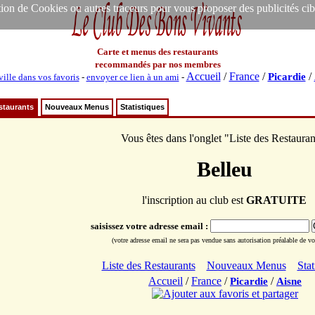
ion de Cookies ou autres traceurs pour vous proposer des publicités ciblée
Carte et menus des restaurants
recommandés par nos membres
Accueil
/
France
/
/
Picardie
ville dans vos favoris
-
envoyer ce lien à un ami
-
staurants
Nouveaux Menus
Statistiques
Vous êtes dans l'onglet "Liste des Restauran
Belleu
l'inscription au club est
GRATUITE
saisissez votre adresse email :
(votre adresse email ne sera pas vendue sans autorisation préalable de vot
Liste des Restaurants
Nouveaux Menus
Stat
Accueil
/
France
/
/
Picardie
Aisne