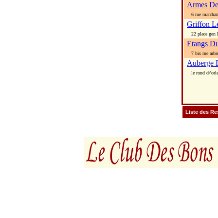
Armes De
6 rue marcha
Griffon L
22 place gen l
Etangs D
7 bis rue arbr
Auberge 
le rond d\'orl
Liste des Re