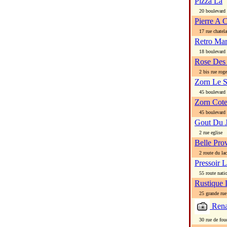
Pizza La
20 boulevard 
Pierre A 
17 rue chatela
Retro Mar
18 boulevard 
Rose Des
2 bis rue roge
Zorn Le 
45 boulevard pi
Zorn Cote
45 boulevard pi
Gout Du 
2 rue eglise
Belle Pr
2 route du lac
Pressoir 
55 route natio
Rustique 
25 grande rue
Rena
30 rue de fouq