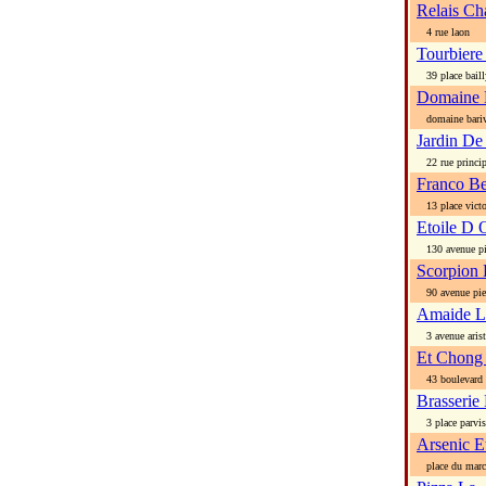
Relais Ch
4 rue laon
Tourbiere
39 place baill
Domaine 
domaine bari
Jardin De
22 rue princip
Franco Be
13 place victo
Etoile D 
130 avenue pie
Scorpion 
90 avenue pier
Amaide L
3 avenue arist
Et Chong
43 boulevard 
Brasserie
3 place parvis
Arsenic Et
place du march