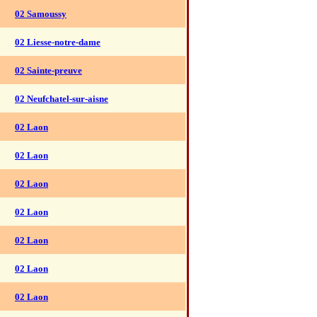
02 Samoussy
02 Liesse-notre-dame
02 Sainte-preuve
02 Neufchatel-sur-aisne
02 Laon
02 Laon
02 Laon
02 Laon
02 Laon
02 Laon
02 Laon