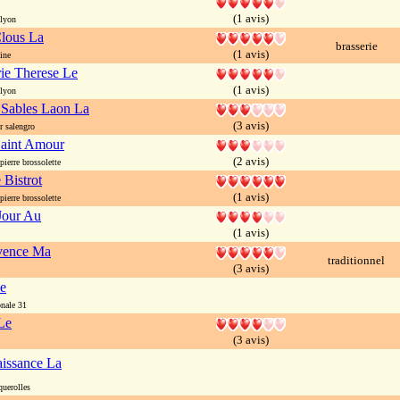
(1 avis)
lyon
Clous La
brasserie
(1 avis)
ine
ie Therese Le
(1 avis)
lyon
 Sables Laon La
(3 avis)
r salengro
Saint Amour
(2 avis)
erre brossolette
 Bistrot
(1 avis)
erre brossolette
Jour Au
(1 avis)
ovence Ma
traditionnel
(3 avis)
Le
nale 31
Le
(3 avis)
issance La
uerolles