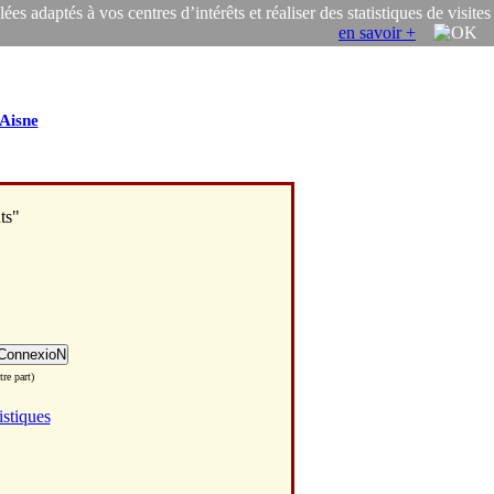
s adaptés à vos centres d’intérêts et réaliser des statistiques de visites
en savoir +
Aisne
ts"
re part)
istiques