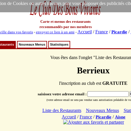
ion de Cookies ou autres traceurs pour vous proposer des publicités ciblée
Carte et menus des restaurants
recommandés par nos membres
Accueil
/
France
/
/
Picardie
ville dans vos favoris
-
envoyer ce lien à un ami
-
staurants
Nouveaux Menus
Statistiques
Vous êtes dans l'onglet "Liste des Restauran
Berrieux
l'inscription au club est
GRATUITE
saisissez votre adresse email :
(votre adresse email ne sera pas vendue sans autorisation préalable de vot
Liste des Restaurants
Nouveaux Menus
Stat
Accueil
/
France
/
/
Picardie
Aisne