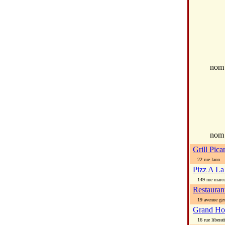
no
nom
Grill Pica
22 rue laon
Pizz A L
149 rue marce
Restauran
19 avenue gen 
Grand Hot
16 rue liberat