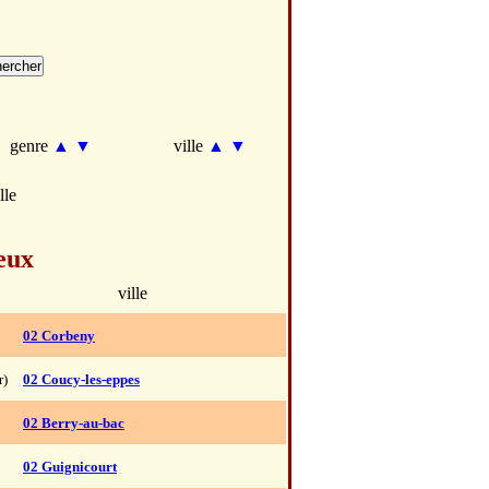
genre
▲
▼
ville
▲
▼
lle
eux
ville
02 Corbeny
r)
02 Coucy-les-eppes
02 Berry-au-bac
02 Guignicourt