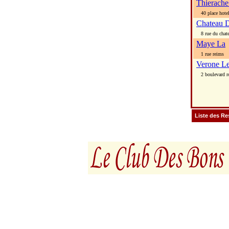
Thierache
40 place hotel 
Chateau D
8 rue du chat
Maye La
1 rue reims
Verone L
2 boulevard ro
Liste des Re