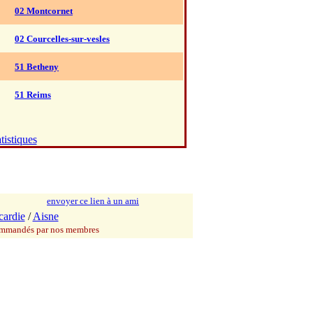
02 Montcornet
02 Courcelles-sur-vesles
51 Betheny
51 Reims
tistiques
envoyer ce lien à un ami
cardie
/
Aisne
commandés par nos membres