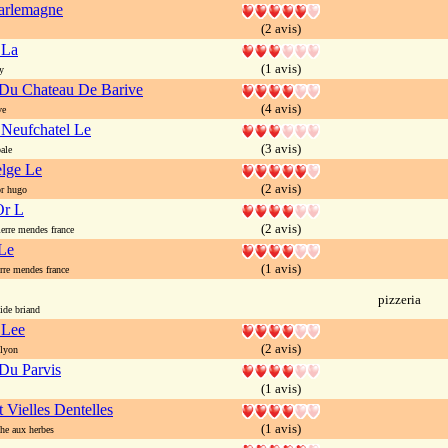
arlemagne
(2 avis)
 La
(1 avis)
y
Du Chateau De Barive
(4 avis)
ve
 Neufchatel Le
(3 avis)
ale
lge Le
(2 avis)
r hugo
Or L
(2 avis)
rre mendes france
Le
(1 avis)
re mendes france
pizzeria
ide briand
 Lee
(2 avis)
lyon
 Du Parvis
(1 avis)
 Vielles Dentelles
(1 avis)
e aux herbes