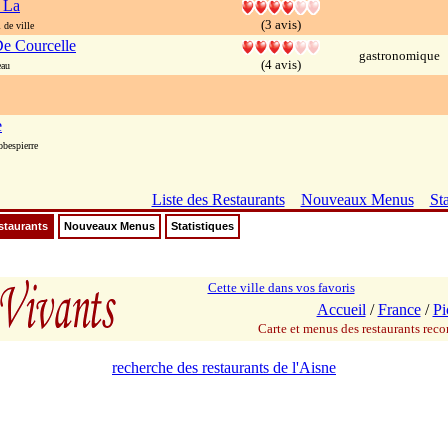
 La
(3 avis)
de ville
e Courcelle
gastronomique
(4 avis)
eau
e
bespierre
Liste des Restaurants
Nouveaux Menus
Sta
staurants
Nouveaux Menus
Statistiques
Cette ville dans vos favoris
Accueil
/
France
/
Pi
Carte et menus des restaurants re
recherche des restaurants de l'Aisne