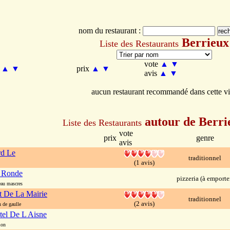
nom du restaurant :
Berrieux
Liste des Restaurants
vote
▲
▼
m
▲
▼
prix
▲
▼
avis
▲
▼
aucun restaurant recommandé dans cette vi
autour de Berri
Liste des Restaurants
vote
prix
genre
avis
rd Le
traditionnel
(1 avis)
a Ronde
pizzeria (à emporte
au mascres
t De La Mairie
traditionnel
(2 avis)
de gaulle
el De L Aisne
ion