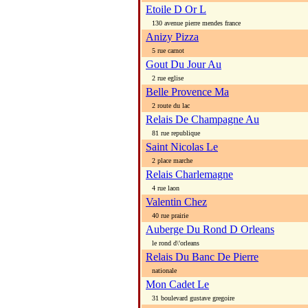
Etoile D Or L
130 avenue pierre mendes france
Anizy Pizza
5 rue carnot
Gout Du Jour Au
2 rue eglise
Belle Provence Ma
2 route du lac
Relais De Champagne Au
81 rue republique
Saint Nicolas Le
2 place marche
Relais Charlemagne
4 rue laon
Valentin Chez
40 rue prairie
Auberge Du Rond D Orleans
le rond d\'orleans
Relais Du Banc De Pierre
nationale
Mon Cadet Le
31 boulevard gustave gregoire