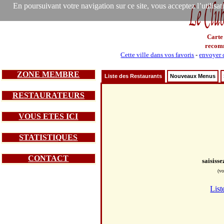
En poursuivant votre navigation sur ce site, vous acceptez l’utilisa
Carte
recom
Cette ville dans vos favoris
-
envoyer c
ZONE MEMBRE
Liste des Restaurants
Nouveaux Menus
RESTAURATEURS
VOUS ETES ICI
STATISTIQUES
CONTACT
saisiss
(vo
List