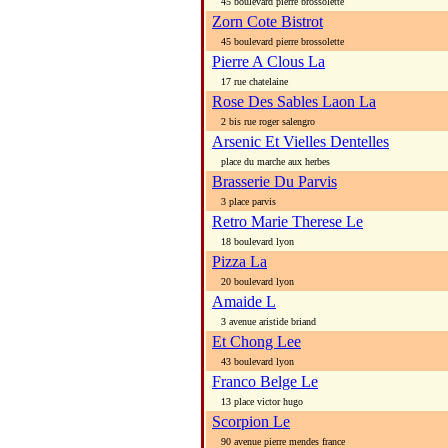
45 boulevard pierre brossolette
Zorn Cote Bistrot
45 boulevard pierre brossolette
Pierre A Clous La
17 rue chatelaine
Rose Des Sables Laon La
2 bis rue roger salengro
Arsenic Et Vielles Dentelles
place du marche aux herbes
Brasserie Du Parvis
3 place parvis
Retro Marie Therese Le
18 boulevard lyon
Pizza La
20 boulevard lyon
Amaide L
3 avenue aristide briand
Et Chong Lee
43 boulevard lyon
Franco Belge Le
13 place victor hugo
Scorpion Le
90 avenue pierre mendes france