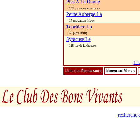
Pizz A La Ronde
149 rue marceau mascres
Petite Auberge La
17 rue gaston trioux
Tourbiere La
39 place bailly
Syracuse Le
118 rue de la chausse
Lis
Liste des Restaurants
Nouveaux Menus
recherche d