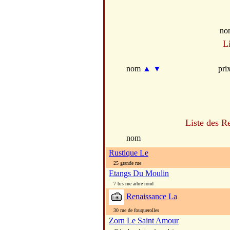
no
L
nom
▲
▼
pri
Liste des R
nom
Rustique Le
25 grande rue
Etangs Du Moulin
7 bis rue arbre rond
Renaissance La
30 rue de fouquerolles
Zorn Le Saint Amour