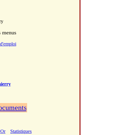
ry
es menus
d'emploi
ierry
documents
'Or
Statistiques