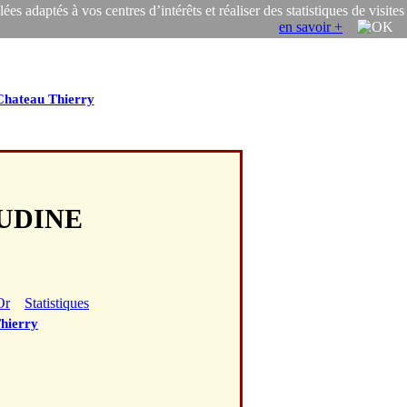
s adaptés à vos centres d’intérêts et réaliser des statistiques de visites
en savoir +
Chateau Thierry
AUDINE
Or
Statistiques
hierry