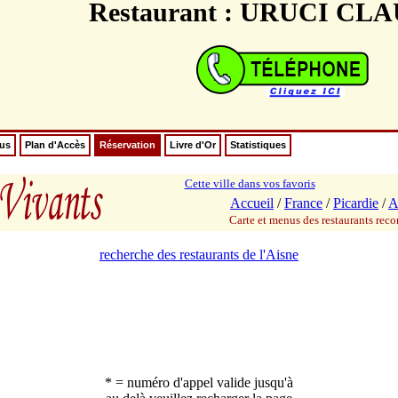
Restaurant : URUCI CL
nus
Plan d'Accès
Réservation
Livre d'Or
Statistiques
Cette ville dans vos favoris
Accueil
/
France
/
Picardie
/
A
Carte et menus des restaurants re
recherche des restaurants de l'Aisne
* = numéro d'appel valide jusqu'à