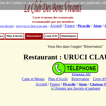
ion de Cookies ou autres traceurs pour vous proposer des publicités ciblée
Carte et menus des restaurants
recommandés par nos membres
-
Accueil
/
France
/
/
/
Picardie
Aisne
vos favoris
-
envoyer ce lien à un ami
nus
Plan d'Accès
Réservation
Livre d'Or
Statistiques
Vous êtes dans l'onglet "Réservation"
Restaurant : URUCI CL
Carte et Menus
Plan d'Accès
Réservation
Livre d'
Accueil
/
France
/
/
/
Picardie
Aisne
Chateau T