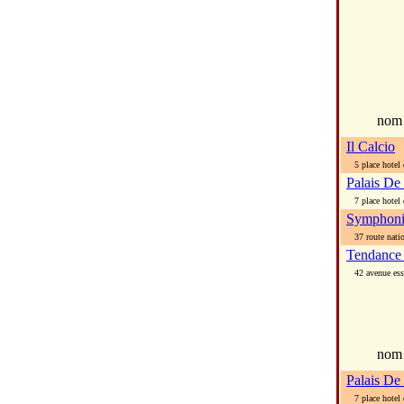
no
Il Calcio
5 place hotel d
Palais De
7 place hotel d
Symphonie
37 route nation
Tendance
42 avenue es
nom
Palais De
7 place hotel d