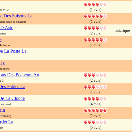
(1 avis)
e ville
e Des Saisons La
(1 avis)
ale route de soissons
 D Asie
asiatique
(2 avis)
somes
e
(1 avis)
le bezuet
e La Poste La
ez
ampagne
ous Des Pecheurs Au
(2 avis)
e 3
Des Fables La
(1 avis)
De La Cloche
(4 avis)
i au mont
ain
(2 avis)
xembourg
rdet La
(5 avis)
ret