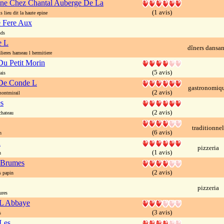
ine Chez Chantal Auberge De La
(1 avis)
 lieu dit la haute epine
 Fere Aux
nds
e L
dîners dansan
ieres hameau l hermitiere
u Petit Morin
(5 avis)
ais
De Conde L
gastronomiq
(2 avis)
ontmirail
s
(2 avis)
hateau
traditionnel
(6 avis)
n
a
pizzeria
(1 avis)
n
 Brumes
(2 avis)
 papin
pizzeria
ures
 L Abbaye
(3 avis)
s
 Les