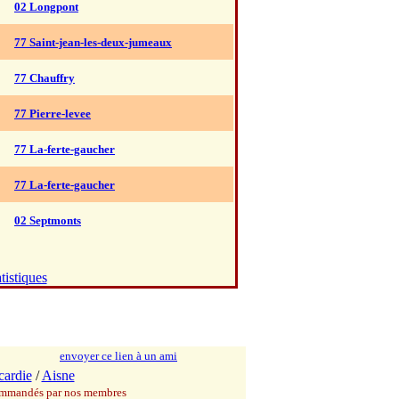
02 Longpont
77 Saint-jean-les-deux-jumeaux
77 Chauffry
77 Pierre-levee
77 La-ferte-gaucher
77 La-ferte-gaucher
02 Septmonts
tistiques
envoyer ce lien à un ami
cardie
/
Aisne
commandés par nos membres