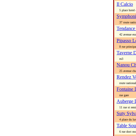
Il Calcio
5 place hotel d
Symphoni
37 route nation
Tendance
42 avenue es
Pipasso L
8 rue principa
Taverne D
rn3
Nanou Ch
25 avenue ch
Rendez V
route national
Fontaine 
rue gare
Auberge 
11 rue st rem
Suty Sylv
4 place du lu
Table Sou
6 rue doct mo