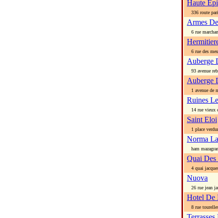
Haute Ep
336 route paris
Armes De
6 rue marcha
Hermitier
6 rue des meul
Auberge D
93 avenue reb
Auberge 
1 avenue de m
Ruines Le
14 rue vieux c
Saint Eloi
1 place verdu
Norma L
ham mazagra
Quai Des
4 quai jacques
Nuova
26 rue jean ja
Hotel De
8 rue tourelle
Terrasses