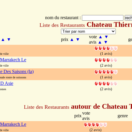
nom du restaurant :
Chateau Thier
Liste des Restaurants
vote
▲
▼
m
▲
▼
prix
▲
▼
g
avis
▲
▼
(1 avis)
e ville
 Marrakech Le
(2 avis)
e ville
 Des Saisons (la)
(1 avis)
ale route de soissons
 D Asie
(2 avis)
somes
autour de Chateau 
Liste des Restaurants
vote
prix
genre
avis
 Marrakech Le
(2 avis)
e ville