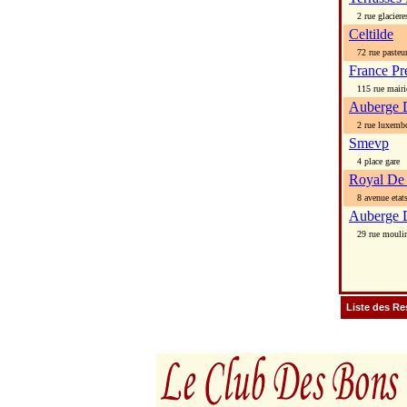
2 rue glaciere
Celtilde
72 rue pasteu
France Pr
115 rue mairi
Auberge D
2 rue luxemb
Smevp
4 place gare
Royal De 
8 avenue etats
Auberge 
29 rue mouli
Liste des Re