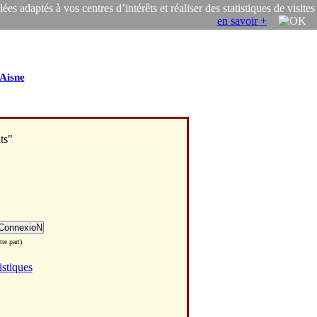
s adaptés à vos centres d’intérêts et réaliser des statistiques de visites
en savoir +
Aisne
ts"
re part)
istiques