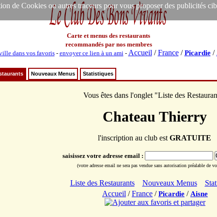
ion de Cookies ou autres traceurs pour vous proposer des publicités ciblée
Carte et menus des restaurants
recommandés par nos membres
Accueil
/
France
/
/
Picardie
ville dans vos favoris
-
envoyer ce lien à un ami
-
staurants
Nouveaux Menus
Statistiques
Vous êtes dans l'onglet "Liste des Restauran
Chateau Thierry
l'inscription au club est
GRATUITE
saisissez votre adresse email :
(votre adresse email ne sera pas vendue sans autorisation préalable de vot
Liste des Restaurants
Nouveaux Menus
Stat
Accueil
/
France
/
/
Picardie
Aisne