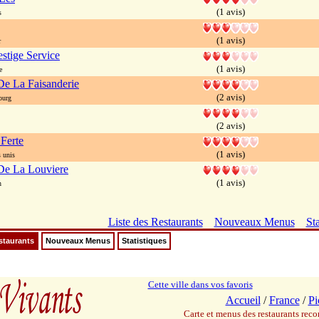
(1 avis)
s
(1 avis)
r
estige Service
(1 avis)
e
e La Faisanderie
(2 avis)
ourg
(2 avis)
Ferte
(1 avis)
 unis
De La Louviere
(1 avis)
n
Liste des Restaurants
Nouveaux Menus
Sta
staurants
Nouveaux Menus
Statistiques
Cette ville dans vos favoris
Accueil
/
France
/
Pi
Carte et menus des restaurants re