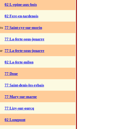
02 L-epine-aux-bois
02 Fere-en-tardenois
ts
77 Saint-cyr-sur-morin
77 La-ferte-sous-jouarre
ue
77 La-ferte-sous-jouarre
02 La-ferte-milon
77 Doue
77 Saint-denis-les-rebais
77 Mary-sur-marne
77 Lizy-sur-ourcq
02 Longpont