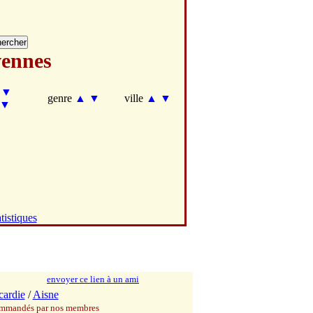
ennes
▼
genre
▲
▼
ville
▲
▼
▼
tistiques
envoyer ce lien à un ami
cardie
/
Aisne
commandés par nos membres