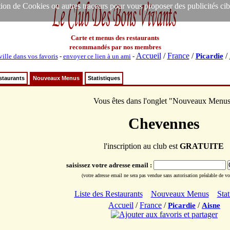
ion de Cookies ou autres traceurs pour vous proposer des publicités ciblée
Carte et menus des restaurants
recommandés par nos membres
Accueil
/
France
/
/
Picardie
ville dans vos favoris
-
envoyer ce lien à un ami
-
staurants
Nouveaux Menus
Statistiques
Vous êtes dans l'onglet "Nouveaux Menu
Chevennes
l'inscription au club est
GRATUITE
saisissez votre adresse email :
(votre adresse email ne sera pas vendue sans autorisation préalable de vot
Liste des Restaurants
Nouveaux Menus
Stat
Accueil
/
France
/
/
Picardie
Aisne