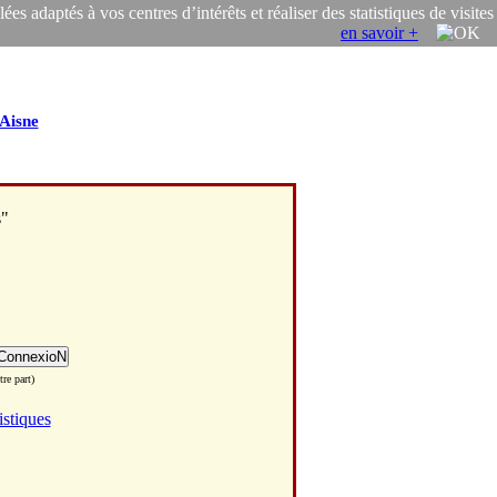
s adaptés à vos centres d’intérêts et réaliser des statistiques de visites
en savoir +
Aisne
s"
re part)
istiques