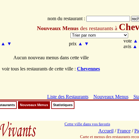
nom du restaurant :
Chev
Nouveaux Menus
des restaurants à
vote
▲
m
▲
▼
prix
▲
▼
avis
▲
Aucun nouveau menus dans cette ville
voir tous les restaurants de cette ville :
Chevennes
Liste des Restaurants
Nouveaux Menus
Sta
staurants
Nouveaux Menus
Statistiques
Cette ville dans vos favoris
Accueil
/
France
/
Pi
Carte et menus des restaurants re