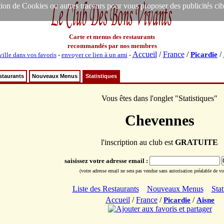
ion de Cookies ou autres traceurs pour vous proposer des publicités ciblée
Carte et menus des restaurants
recommandés par nos membres
Accueil
/
France
/
/
Picardie
ville dans vos favoris
-
envoyer ce lien à un ami
-
staurants
Nouveaux Menus
Statistiques
Vous êtes dans l'onglet "Statistiques"
Chevennes
l'inscription au club est
GRATUITE
saisissez votre adresse email :
(votre adresse email ne sera pas vendue sans autorisation préalable de vot
Liste des Restaurants
Nouveaux Menus
Stat
Accueil
/
France
/
/
Picardie
Aisne