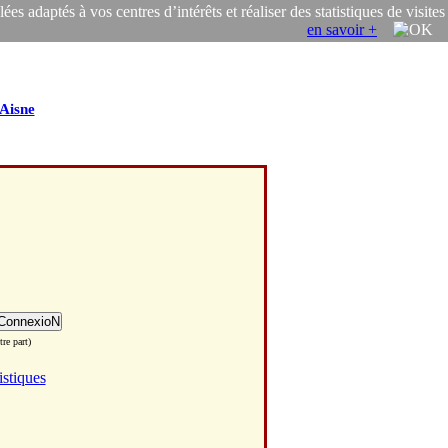
s adaptés à vos centres d’intérêts et réaliser des statistiques de visites
en savoir +
Aisne
re part)
istiques