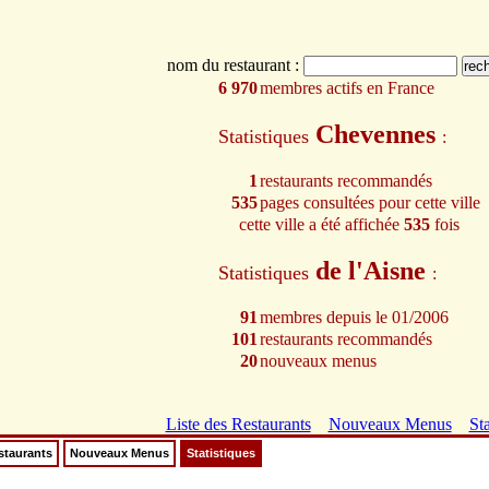
nom du restaurant :
6 970
membres actifs en France
Chevennes
Statistiques
:
1
restaurants recommandés
535
pages consultées pour cette ville
cette ville a été affichée
535
fois
de l'Aisne
Statistiques
:
91
membres depuis le 01/2006
101
restaurants recommandés
20
nouveaux menus
Liste des Restaurants
Nouveaux Menus
Sta
staurants
Nouveaux Menus
Statistiques