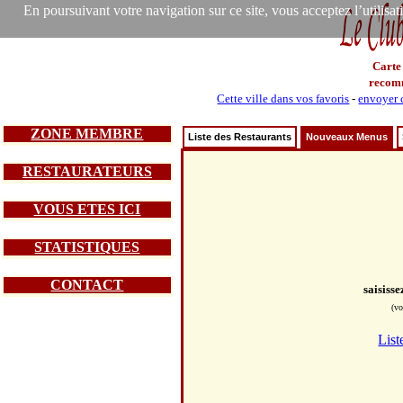
En poursuivant votre navigation sur ce site, vous acceptez l’utilisa
Carte
recom
Cette ville dans vos favoris
-
envoyer c
ZONE MEMBRE
Liste des Restaurants
Nouveaux Menus
RESTAURATEURS
VOUS ETES ICI
STATISTIQUES
CONTACT
saisiss
(vo
List