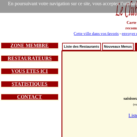
En poursuivant votre navigation sur ce site, vous acceptez l’utilisa
Carte
recom
Cette ville dans vos favoris
-
envoyer c
ZONE MEMBRE
Liste des Restaurants
Nouveaux Menus
RESTAURATEURS
VOUS ETES ICI
STATISTIQUES
CONTACT
saisiss
(vo
List