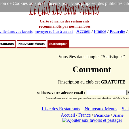
ion de Cookies ou autres traceurs pour vous proposer des publicités ciblée
Carte et menus des restaurants
recommandés par nos membres
Accueil
/
France
/
/
Picardie
ville dans vos favoris
-
envoyer ce lien à un ami
-
staurants
Nouveaux Menus
Statistiques
Vous êtes dans l'onglet "Statistiques"
Courmont
l'inscription au club est
GRATUITE
saisissez votre adresse email :
(votre adresse email ne sera pas vendue sans autorisation préalable de vot
Liste des Restaurants
Nouveaux Menus
Stat
Accueil
/
France
/
/
Picardie
Aisne