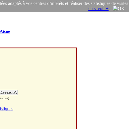
s adaptés à vos centres d’intérêts et réaliser des statistiques de visites
en savoir +
Aisne
re part)
istiques