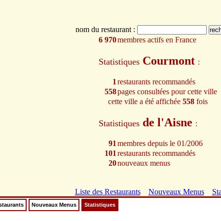
nom du restaurant :
6 970
membres actifs en France
Courmont
Statistiques
:
1
restaurants recommandés
558
pages consultées pour cette ville
cette ville a été affichée
558
fois
de l'Aisne
Statistiques
:
91
membres depuis le 01/2006
101
restaurants recommandés
20
nouveaux menus
Liste des Restaurants
Nouveaux Menus
Sta
staurants
Nouveaux Menus
Statistiques