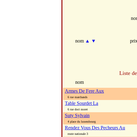
no
nom
▲
▼
pri
Liste d
nom
Armes De Fere Aux
6 rue marchands
Table Sourdet La
6 rue doct moret
Suty Sylvain
4 place du luxembourg
Rendez Vous Des Pecheurs Au
route nationale 3