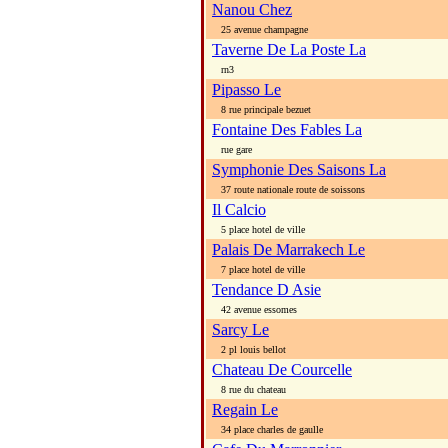
Nanou Chez
25 avenue champagne
Taverne De La Poste La
rn3
Pipasso Le
8 rue principale bezuet
Fontaine Des Fables La
rue gare
Symphonie Des Saisons La
37 route nationale route de soissons
Il Calcio
5 place hotel de ville
Palais De Marrakech Le
7 place hotel de ville
Tendance D Asie
42 avenue essomes
Sarcy Le
2 pl louis bellot
Chateau De Courcelle
8 rue du chateau
Regain Le
34 place charles de gaulle