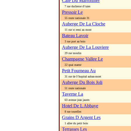
Cafe Du Marronnier
7 rue duchesse d\'uzes
Pressoir Le
55 route nationale 31
Auberge De La Cloche
11 rue st remi au mont
Bateau Lavoir
3 rue port au bois
Auberge De La Louviere
29 rue moulin
Champagne Vallee Le
22 quai marne
Petit Fourneau Au
31 rue de l\'hopital auban-moet
Auberge Du Bois Joli
51 route nationale
Taverne La
63 avenue jean jaures
Hotel De L Abbaye
8 rue tourelles
Grains D Argent Les
1 allee du petit bois
Terrasses Les