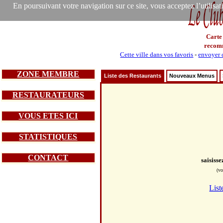
En poursuivant votre navigation sur ce site, vous acceptez l’utilisa
Carte
recom
Cette ville dans vos favoris
-
envoyer c
ZONE MEMBRE
Liste des Restaurants
Nouveaux Menus
RESTAURATEURS
VOUS ETES ICI
STATISTIQUES
CONTACT
saisiss
(vo
List