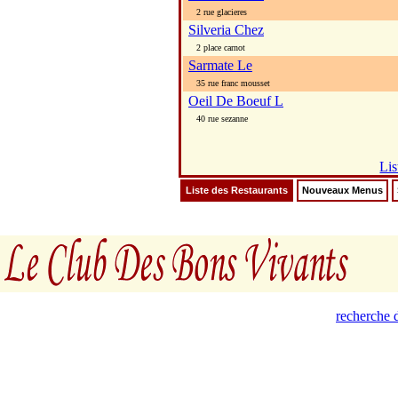
2 rue glacieres
Silveria Chez
2 place carnot
Sarmate Le
35 rue franc mousset
Oeil De Boeuf L
40 rue sezanne
Lis
Liste des Restaurants
Nouveaux Menus
recherche d