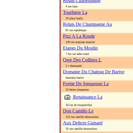
Relais Charlemagne
4 rue laon
Tourbiere La
39 place bailly
Relais De Champagne Au
81 rue republique
Pizz A La Ronde
149 rue marceau mascres
Etangs Du Moulin
7 bis rue arbre rond
Oree Des Collines L
2 r obernaude
Domaine Du Chateau De Barive
domaine barive
Ferme De Jonqueuse La
10 ferme jonqueuse
Renaissance La
30 rue de fouquerolles
Don Camillo Le
155 rue camille desmoulins
Aux Delices Guisard
35 rue camille desmoulins