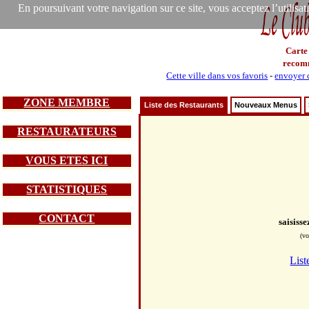
En poursuivant votre navigation sur ce site, vous acceptez l’utilisa
Carte
recom
Cette ville dans vos favoris
-
envoyer c
ZONE MEMBRE
Liste des Restaurants
Nouveaux Menus
RESTAURATEURS
VOUS ETES ICI
STATISTIQUES
CONTACT
saisiss
(vo
List