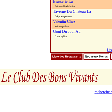
Brasserie La
50 rue alfred chollet
Taverne Du Chateau La
34 place poterne
Valentin Chez
40 rue prairie
Gout Du Jour Au
2 rue eglise
Lis
Liste des Restaurants
Nouveaux Menus
recherche d