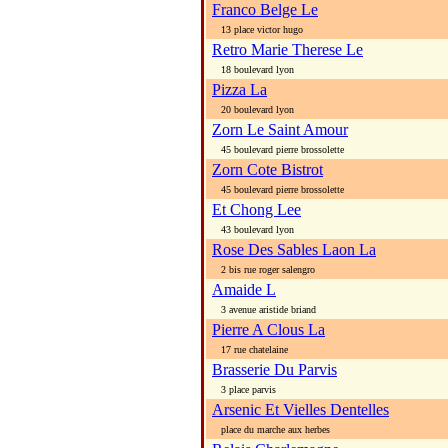
Franco Belge Le
13 place victor hugo
Retro Marie Therese Le
18 boulevard lyon
Pizza La
20 boulevard lyon
Zorn Le Saint Amour
45 boulevard pierre brossolette
Zorn Cote Bistrot
45 boulevard pierre brossolette
Et Chong Lee
43 boulevard lyon
Rose Des Sables Laon La
2 bis rue roger salengro
Amaide L
3 avenue aristide briand
Pierre A Clous La
17 rue chatelaine
Brasserie Du Parvis
3 place parvis
Arsenic Et Vielles Dentelles
place du marche aux herbes