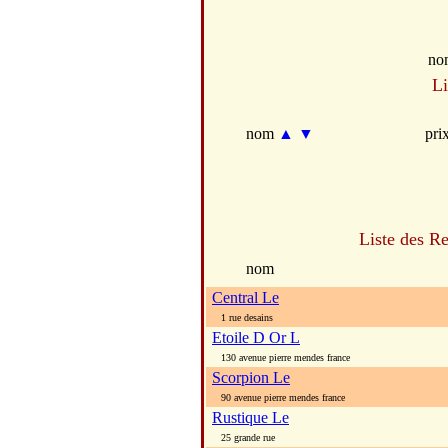
no
Li
nom
▲
▼
pri
Liste des Re
nom
Central Le
1 rue desains
Etoile D Or L
130 avenue pierre mendes france
Scorpion Le
90 avenue pierre mendes france
Rustique Le
25 grande rue