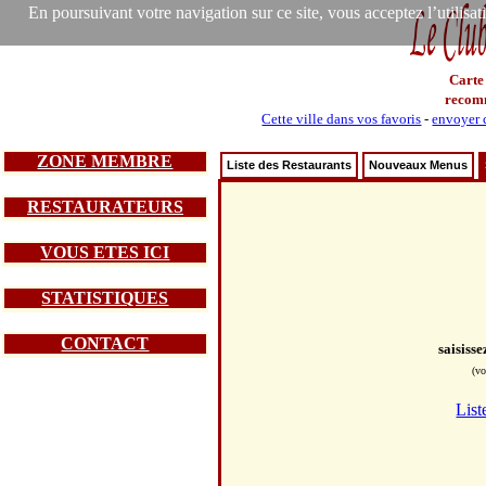
En poursuivant votre navigation sur ce site, vous acceptez l’utilisa
Carte
recom
Cette ville dans vos favoris
-
envoyer c
ZONE MEMBRE
Liste des Restaurants
Nouveaux Menus
RESTAURATEURS
VOUS ETES ICI
STATISTIQUES
CONTACT
saisiss
(vo
List