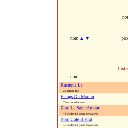
no
nom
▲
▼
pri
List
nom
Rustique Le
25 grande rue
Etangs Du Moulin
7 bis rue arbre rond
Zorn Le Saint Amour
45 boulevard pierre brossolette
Zorn Cote Bistrot
45 boulevard pierre brossolette