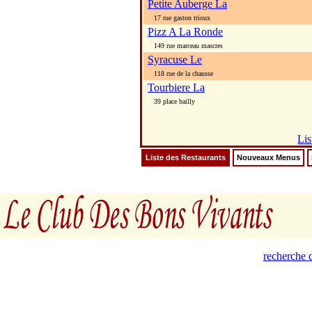
Petite Auberge La
17 rue gaston trioux
Pizz A La Ronde
149 rue marceau mascres
Syracuse Le
118 rue de la chausse
Tourbiere La
39 place bailly
Lis
Liste des Restaurants
Nouveaux Menus
recherche d