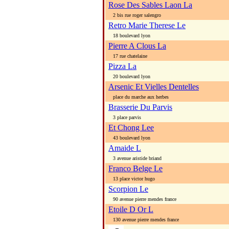
Rose Des Sables Laon La
2 bis rue roger salengro
Retro Marie Therese Le
18 boulevard lyon
Pierre A Clous La
17 rue chatelaine
Pizza La
20 boulevard lyon
Arsenic Et Vielles Dentelles
place du marche aux herbes
Brasserie Du Parvis
3 place parvis
Et Chong Lee
43 boulevard lyon
Amaide L
3 avenue aristide briand
Franco Belge Le
13 place victor hugo
Scorpion Le
90 avenue pierre mendes france
Etoile D Or L
130 avenue pierre mendes france