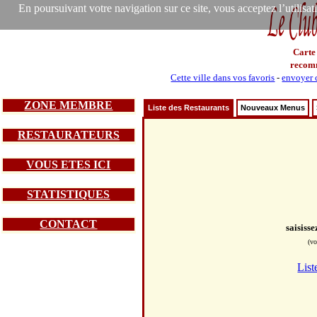
En poursuivant votre navigation sur ce site, vous acceptez l’utilisa
Carte
recom
Cette ville dans vos favoris
-
envoyer c
ZONE MEMBRE
Liste des Restaurants
Nouveaux Menus
RESTAURATEURS
VOUS ETES ICI
STATISTIQUES
CONTACT
saisiss
(vo
List