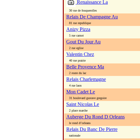
Renaissance La
30 rue de fouquerolles
Relais De Champagne Au
81 rue republique
Anizy Pizza
5 rue carnot
Gout Du Jour Au
2 rue eglise
Valentin Chez
40 rue prairie
Belle Provence Ma
2 route du lac
Relais Charlemagne
4 rue laon
Mon Cadet Le
31 boulevard gustave gregoire
Saint Nicolas Le
2 place marche
Auberge Du Rond D Orleans
le rond d\'orleans
Relais Du Banc De Pierre
nationale