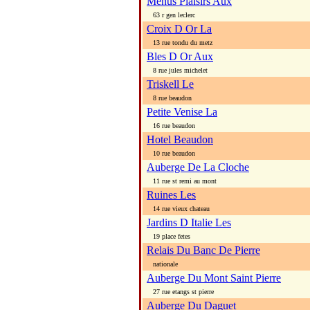
Menus Plaisirs Aux
63 r gen leclerc
Croix D Or La
13 rue tondu du metz
Bles D Or Aux
8 rue jules michelet
Triskell Le
8 rue beaudon
Petite Venise La
16 rue beaudon
Hotel Beaudon
10 rue beaudon
Auberge De La Cloche
11 rue st remi au mont
Ruines Les
14 rue vieux chateau
Jardins D Italie Les
19 place fetes
Relais Du Banc De Pierre
nationale
Auberge Du Mont Saint Pierre
27 rue etangs st pierre
Auberge Du Daguet