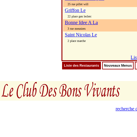
25 rue pillet will
Griffon Le
22 place gen leclerc
Bonne Idee A La
3 rue meuniers
Saint Nicolas Le
2 place marche
Lis
Liste des Restaurants
Nouveaux Menus
recherche d