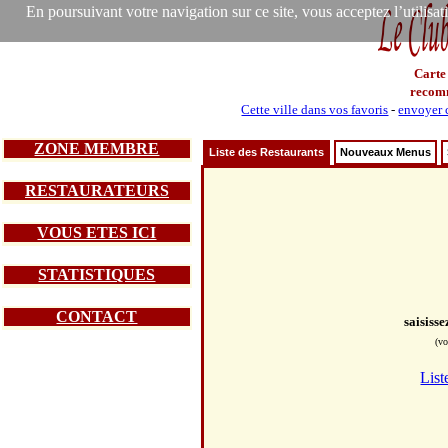
En poursuivant votre navigation sur ce site, vous acceptez l’utilisa
Carte
recom
Cette ville dans vos favoris
-
envoyer c
ZONE MEMBRE
Liste des Restaurants
Nouveaux Menus
RESTAURATEURS
VOUS ETES ICI
STATISTIQUES
CONTACT
saisiss
(vo
List