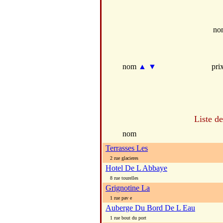
no
nom
▲
▼
pri
Liste d
nom
Terrasses Les
2 rue glacieres
Hotel De L Abbaye
8 rue tourelles
Grignotine La
1 rue pav e
Auberge Du Bord De L Eau
1 rue bout du port