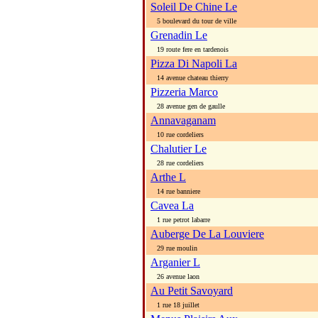
Soleil De Chine Le
5 boulevard du tour de ville
Grenadin Le
19 route fere en tardenois
Pizza Di Napoli La
14 avenue chateau thierry
Pizzeria Marco
28 avenue gen de gaulle
Annavaganam
10 rue cordeliers
Chalutier Le
28 rue cordeliers
Arthe L
14 rue banniere
Cavea La
1 rue petrot labarre
Auberge De La Louviere
29 rue moulin
Arganier L
26 avenue laon
Au Petit Savoyard
1 rue 18 juillet