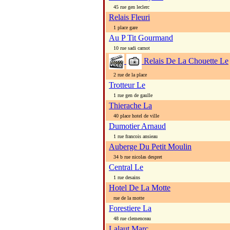
45 rue gen leclerc
Relais Fleuri
1 place gare
Au P Tit Gourmand
10 rue sadi carnot
Relais De La Chouette Le
2 rue de la place
Trotteur Le
1 rue gen de gaulle
Thierache La
40 place hotel de ville
Dumotier Arnaud
1 rue francois ansieau
Auberge Du Petit Moulin
34 b rue nicolas despret
Central Le
1 rue desains
Hotel De La Motte
rue de la motte
Forestiere La
48 rue clemenceau
Lalaut Marc