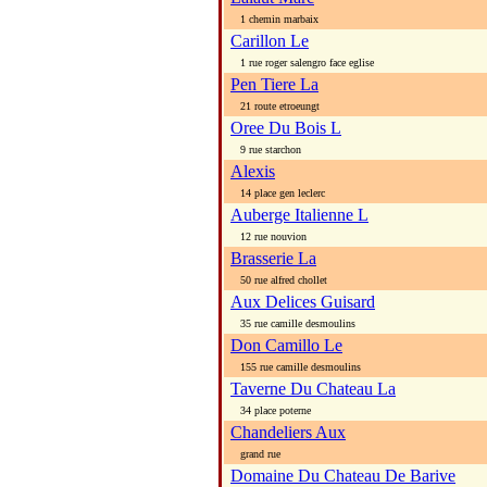
1 chemin marbaix
Carillon Le
1 rue roger salengro face eglise
Pen Tiere La
21 route etroeungt
Oree Du Bois L
9 rue starchon
Alexis
14 place gen leclerc
Auberge Italienne L
12 rue nouvion
Brasserie La
50 rue alfred chollet
Aux Delices Guisard
35 rue camille desmoulins
Don Camillo Le
155 rue camille desmoulins
Taverne Du Chateau La
34 place poterne
Chandeliers Aux
grand rue
Domaine Du Chateau De Barive