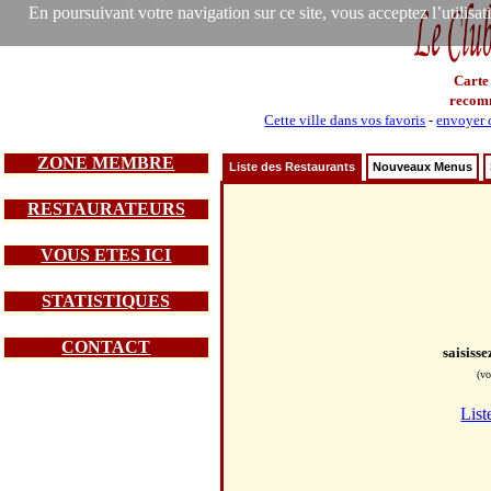
En poursuivant votre navigation sur ce site, vous acceptez l’utilisa
Carte
recom
Cette ville dans vos favoris
-
envoyer c
ZONE MEMBRE
Liste des Restaurants
Nouveaux Menus
RESTAURATEURS
VOUS ETES ICI
STATISTIQUES
CONTACT
saisiss
(vo
List