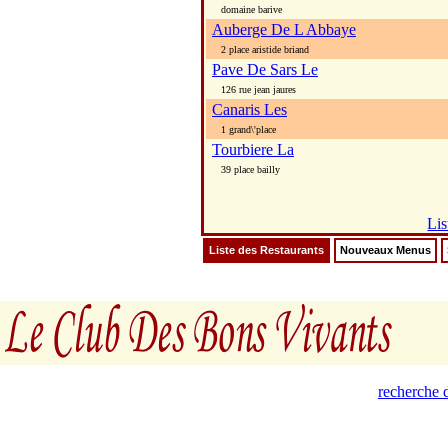
domaine barive
Auberge De L Abbaye
2 place aristide briand
Pave De Sars Le
126 rue jean jaures
Canaris Les
1 grand\'place
Tourbiere La
39 place bailly
Lis
Liste des Restaurants
Nouveaux Menus
recherche d