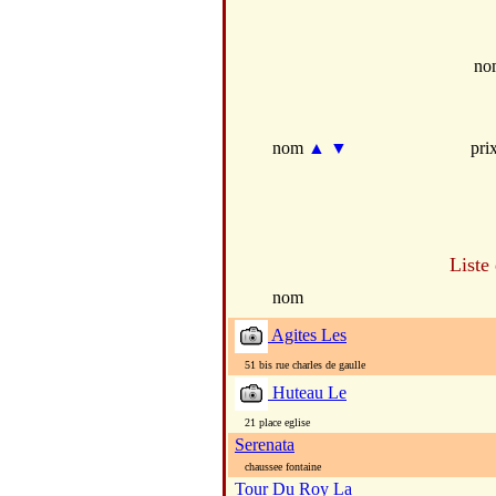
no
nom
▲
▼
pri
Liste
nom
Agites Les
51 bis rue charles de gaulle
Huteau Le
21 place eglise
Serenata
chaussee fontaine
Tour Du Roy La