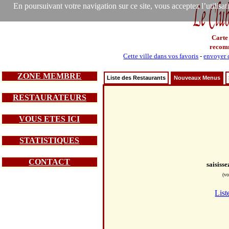
En poursuivant votre navigation sur ce site, vous acceptez l’utilisa
Carte
recom
Cette ville dans vos favoris
-
envoyer c
ZONE MEMBRE
Liste des Restaurants
Nouveaux Menus
RESTAURATEURS
VOUS ETES ICI
STATISTIQUES
CONTACT
saisiss
(vo
List