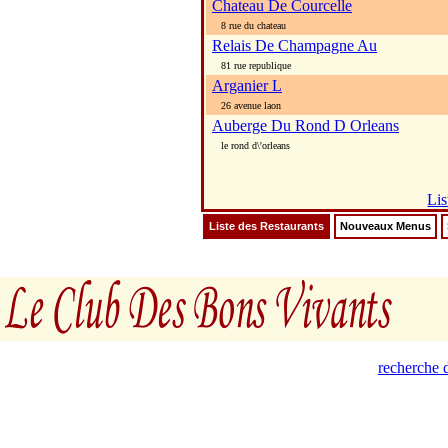
Chateau De Courcelle
8 rue du chateau
Relais De Champagne Au
81 rue republique
Arganier L
26 avenue laon
Auberge Du Rond D Orleans
le rond d\'orleans
Lis
Liste des Restaurants
Nouveaux Menus
recherche d