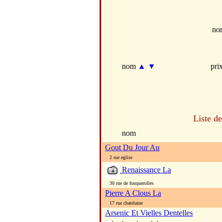
no
nom
▲
▼
pri
Liste d
nom
Gout Du Jour Au
2 rue eglise
Renaissance La
30 rue de fouquerolles
Pierre A Clous La
17 rue chatelaine
Arsenic Et Vielles Dentelles