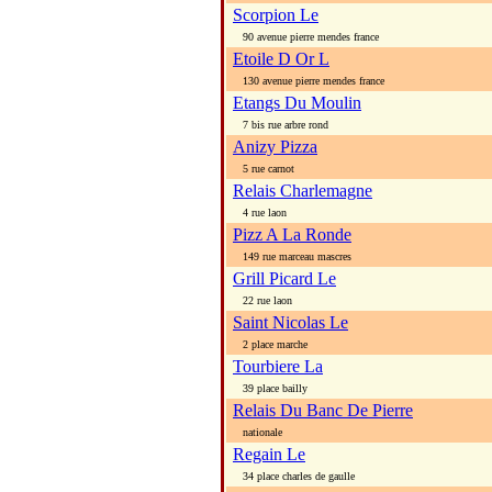
Scorpion Le
90 avenue pierre mendes france
Etoile D Or L
130 avenue pierre mendes france
Etangs Du Moulin
7 bis rue arbre rond
Anizy Pizza
5 rue carnot
Relais Charlemagne
4 rue laon
Pizz A La Ronde
149 rue marceau mascres
Grill Picard Le
22 rue laon
Saint Nicolas Le
2 place marche
Tourbiere La
39 place bailly
Relais Du Banc De Pierre
nationale
Regain Le
34 place charles de gaulle