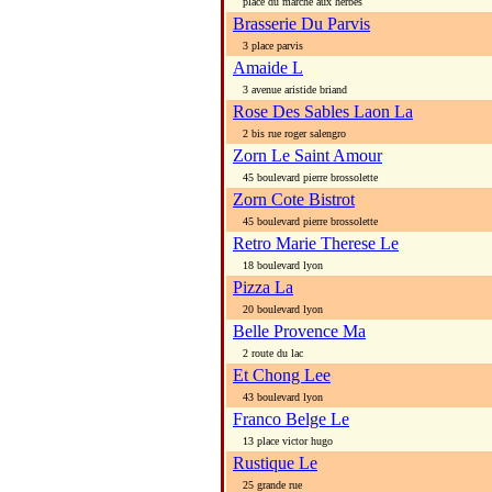
place du marche aux herbes
Brasserie Du Parvis
3 place parvis
Amaide L
3 avenue aristide briand
Rose Des Sables Laon La
2 bis rue roger salengro
Zorn Le Saint Amour
45 boulevard pierre brossolette
Zorn Cote Bistrot
45 boulevard pierre brossolette
Retro Marie Therese Le
18 boulevard lyon
Pizza La
20 boulevard lyon
Belle Provence Ma
2 route du lac
Et Chong Lee
43 boulevard lyon
Franco Belge Le
13 place victor hugo
Rustique Le
25 grande rue