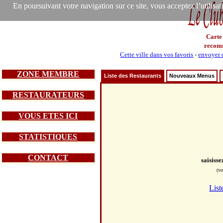
En poursuivant votre navigation sur ce site, vous acceptez l’utilisa
Carte
recom
Cette ville dans vos favoris
-
envoyer c
ZONE MEMBRE
Liste des Restaurants
Nouveaux Menus
RESTAURATEURS
VOUS ETES ICI
STATISTIQUES
CONTACT
saisiss
(vo
List