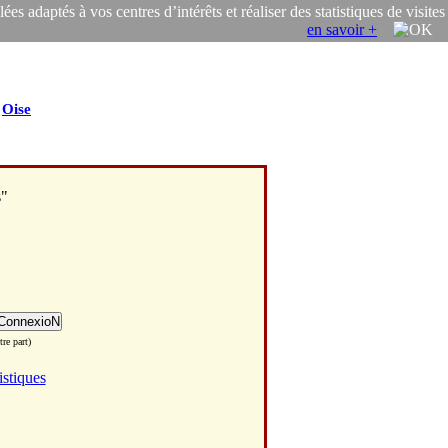
s adaptés à vos centres d’intérêts et réaliser des statistiques de visites
en savoir +
/
Oise
s"
re part)
istiques