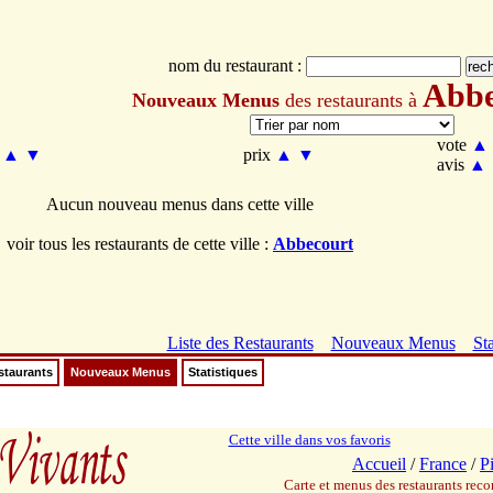
nom du restaurant :
Abbe
Nouveaux Menus
des restaurants à
vote
▲
m
▲
▼
prix
▲
▼
avis
▲
Aucun nouveau menus dans cette ville
voir tous les restaurants de cette ville :
Abbecourt
Liste des Restaurants
Nouveaux Menus
Sta
staurants
Nouveaux Menus
Statistiques
Cette ville dans vos favoris
Accueil
/
France
/
P
Carte et menus des restaurants re