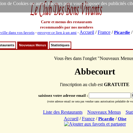
ion de Cookies ou autres traceurs pour vous proposer des publicités ciblée
Carte et menus des restaurants
recommandés par nos membres
Accueil
/
France
/
Picardie
 ville dans vos favoris
-
envoyer ce lien à un ami
-
staurants
Nouveaux Menus
Statistiques
Vous êtes dans l'onglet "Nouveaux Menu
Abbecourt
l'inscription au club est
GRATUITE
saisissez votre adresse email :
(votre adresse email ne sera pas vendue sans autorisation préalable de vot
Liste des Restaurants
Nouveaux Menus
Stat
Accueil
/
France
/
/
Picardie
Oise