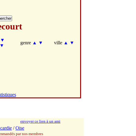
court
▼
genre
▲
▼
ville
▲
▼
▼
tistiques
envoyer ce lien à un ami
icardie
/
Oise
commandés par nos membres