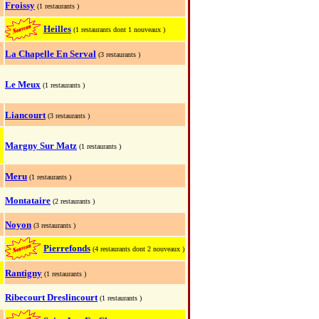
Froissy
(1 restaurants )
Heilles
(1 restaurants dont 1 nouveaux )
La Chapelle En Serval
(3 restaurants )
Le Meux
(1 restaurants )
Liancourt
(3 restaurants )
Margny Sur Matz
(1 restaurants )
Meru
(1 restaurants )
Montataire
(2 restaurants )
Noyon
(3 restaurants )
Pierrefonds
(4 restaurants dont 2 nouveaux )
Rantigny
(1 restaurants )
Ribecourt Dreslincourt
(1 restaurants )