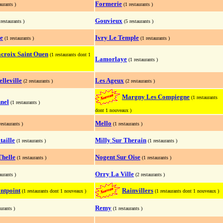
Formerie
aurants )
(1 restaurants )
Gouvieux
 restaurants )
(5 restaurants )
e
Ivry Le Temple
(1 restaurants )
(1 restaurants )
croix Saint Ouen
(1 restaurants dont 1
Lamorlaye
(1 restaurants )
elleville
Les Ageux
(2 restaurants )
(2 restaurants )
Margny Les Compiegne
(1 restaurants
nel
(1 restaurants )
dont 1 nouveaux )
Mello
restaurants )
(1 restaurants )
aille
Milly Sur Therain
(1 restaurants )
(1 restaurants )
Thelle
Nogent Sur Oise
(1 restaurants )
(1 restaurants )
Orry La Ville
aurants )
(2 restaurants )
ntpoint
Rainvillers
(1 restaurants dont 1 nouveaux )
(1 restaurants dont 1 nouveaux )
Remy
aurants )
(1 restaurants )