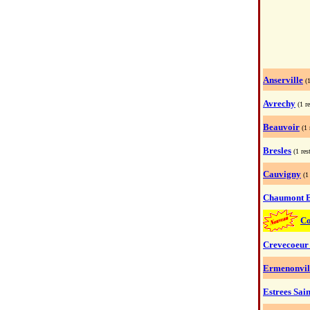
Anserville
(
Avrechy
(1 r
Beauvoir
(1 
Bresles
(1 res
Cauvigny
(1
Chaumont E
C
Crevecoeur
Ermenonvil
Estrees Sain