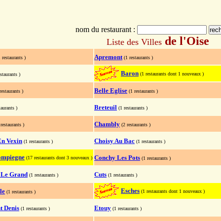
nom du restaurant :
de l'Oise
Liste des Villes
Apremont
1 restaurants )
(1 restaurants )
Baron
(1 restaurants dont 1 nouveaux )
estaurants )
Belle Eglise
restaurants )
(1 restaurants )
Breteuil
taurants )
(1 restaurants )
Chambly
 restaurants )
(2 restaurants )
n Vexin
Choisy Au Bac
(1 restaurants )
(1 restaurants )
ompiegne
Conchy Les Pots
(17 restaurants dont 3 nouveaux )
(1 restaurants )
 Le Grand
Cuts
(1 restaurants )
(1 restaurants )
Esches
le
(1 restaurants dont 1 nouveaux )
(1 restaurants )
t Denis
Etouy
(1 restaurants )
(1 restaurants )