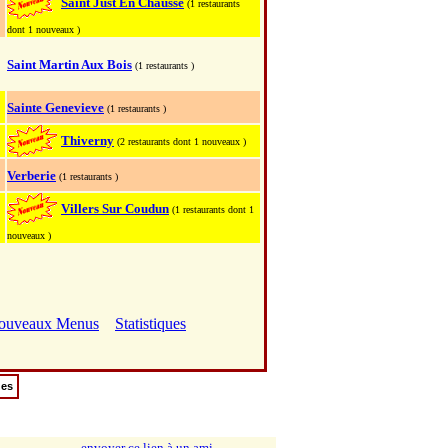
Saint Just En Chausse
(1 restaurants
dont 1 nouveaux )
Saint Martin Aux Bois
(1 restaurants )
Sainte Genevieve
(1 restaurants )
Thiverny
(2 restaurants dont 1 nouveaux )
Verberie
(1 restaurants )
Villers Sur Coudun
(1 restaurants dont 1
nouveaux )
ouveaux Menus
Statistiques
ues
envoyer ce lien à un ami