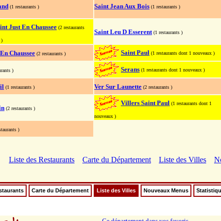
and
Saint Jean Aux Bois
(1 restaurants )
(1 restaurants )
int Just En Chaussee
(2 restaurants
Saint Leu D Esserent
(1 restaurants )
 )
Saint Paul
 En Chaussee
(1 restaurants dont 1 nouveaux )
(2 restaurants )
Serans
(1 restaurants dont 1 nouveaux )
urants )
il
Ver Sur Launette
(1 restaurants )
(2 restaurants )
Villers Saint Paul
(1 restaurants dont 1
in
(2 restaurants )
nouveaux )
staurants )
Liste des Restaurants
Carte du Département
Liste des Villes
N
staurants
Carte du Département
Liste des Villes
Nouveaux Menus
Statistiq
Ce département dans vos favoris