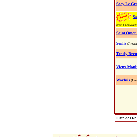
Sacy Le Gr
Sa
dont 1 nouveaux
Saint Omer
Senlis
(7 resta
Trosly Breu
Vieux Moul
Warluis
(1 re
Liste des Re