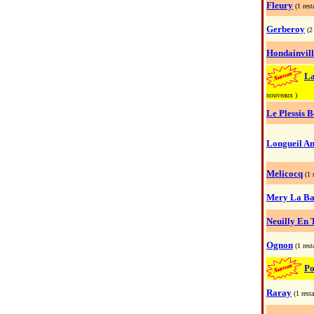
Fleury
(1 rest
Gerberoy
(2
Hondainvill
La
nouveaux )
Le Plessis B
Longueil An
Melicocq
(1 
Mery La Bat
Neuilly En 
Ognon
(1 rest
Po
Raray
(1 rest