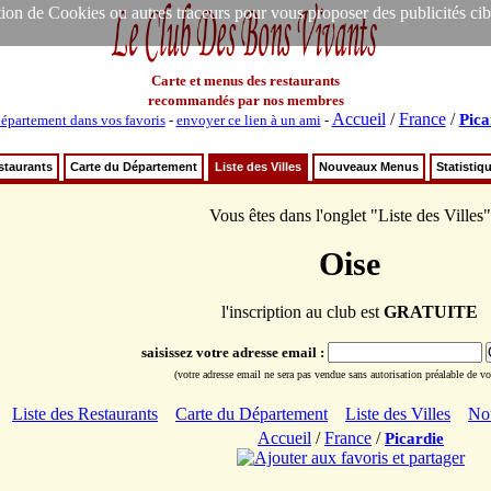
ion de Cookies ou autres traceurs pour vous proposer des publicités ciblée
Carte et menus des restaurants
recommandés par nos membres
Accueil
/
France
/
Pica
épartement dans vos favoris
-
envoyer ce lien à un ami
-
staurants
Carte du Département
Liste des Villes
Nouveaux Menus
Statistiq
Vous êtes dans l'onglet "Liste des Villes"
Oise
l'inscription au club est
GRATUITE
saisissez votre adresse email :
(votre adresse email ne sera pas vendue sans autorisation préalable de vot
Liste des Restaurants
Carte du Département
Liste des Villes
No
Accueil
/
France
/
Picardie