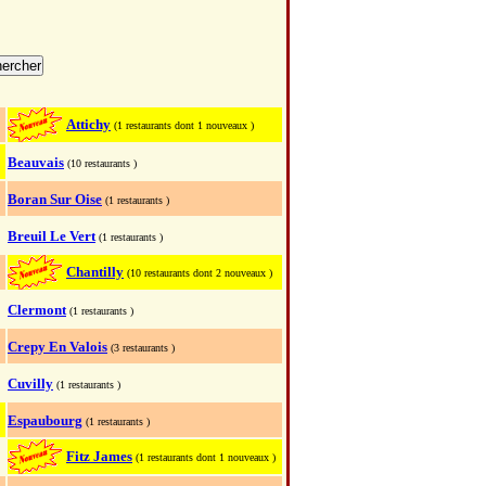
Attichy
(1 restaurants dont 1 nouveaux )
Beauvais
(10 restaurants )
Boran Sur Oise
(1 restaurants )
Breuil Le Vert
(1 restaurants )
Chantilly
(10 restaurants dont 2 nouveaux )
Clermont
(1 restaurants )
Crepy En Valois
(3 restaurants )
Cuvilly
(1 restaurants )
Espaubourg
(1 restaurants )
Fitz James
(1 restaurants dont 1 nouveaux )