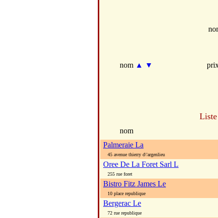
no
nom
▲
▼
pri
Liste
nom
Palmeraie La
45 avenue thierry d\'argenlieu
Oree De La Foret Sarl L
255 rue foret
Bistro Fitz James Le
10 place republique
Bergerac Le
72 rue republique