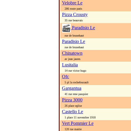
Velobre Le
286 route paris
Pizza Crousty
35 rue beauvais
Paradisio Le
rue de brunehaut
Paradisio Le
rue de brunehaut
Chinatown
av jean jaures
Lusitalia
14 rue victor hugo
Ofc
5 pl la rochefoucault
Gargantua
41 rue rene pasquier
Pizza 3000
26 place eglise
Castello Le
1 place 11 novembre 1918
Vert Pommier Le
120 rue mairie