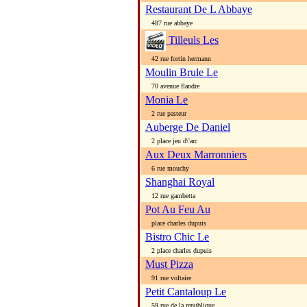
Restaurant De L Abbaye
487 rue abbaye
Tilleuls Les
42 rue fortin hermann
Moulin Brule Le
70 avenue flandre
Monia Le
2 rue pasteur
Auberge De Daniel
2 place jeu d\'arc
Aux Deux Marronniers
6 rue mouchy
Shanghai Royal
12 rue gambetta
Pot Au Feu Au
place charles dupuis
Bistro Chic Le
2 place charles dupuis
Must Pizza
91 rue voltaire
Petit Cantaloup Le
59 rue de la republique