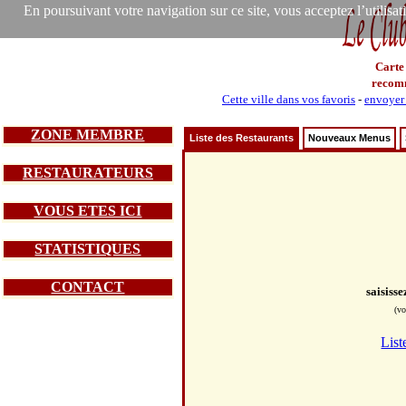
En poursuivant votre navigation sur ce site, vous acceptez l’utilisa
Carte
recom
Cette ville dans vos favoris
-
envoyer 
ZONE MEMBRE
Liste des Restaurants
Nouveaux Menus
RESTAURATEURS
VOUS ETES ICI
STATISTIQUES
CONTACT
saisiss
(vo
List