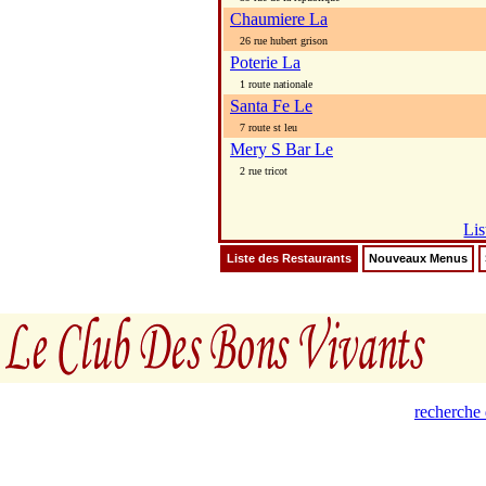
Chaumiere La
26 rue hubert grison
Poterie La
1 route nationale
Santa Fe Le
7 route st leu
Mery S Bar Le
2 rue tricot
Lis
Liste des Restaurants
Nouveaux Menus
recherche 