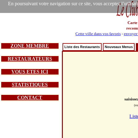
En poursuivant votre navigation sur ce site, vous acceptez l’utilisa
Carte
recom
Cette ville dans vos favoris
-
envoyer 
ZONE MEMBRE
Liste des Restaurants
Nouveaux Menus
RESTAURATEURS
VOUS ETES ICI
STATISTIQUES
CONTACT
saisiss
(vo
List