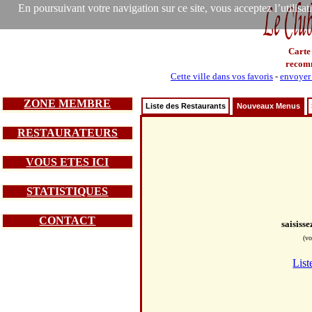
En poursuivant votre navigation sur ce site, vous acceptez l’utilisa
Carte
recom
Cette ville dans vos favoris
-
envoyer 
ZONE MEMBRE
Liste des Restaurants
Nouveaux Menus
RESTAURATEURS
VOUS ETES ICI
STATISTIQUES
CONTACT
saisiss
(vo
List