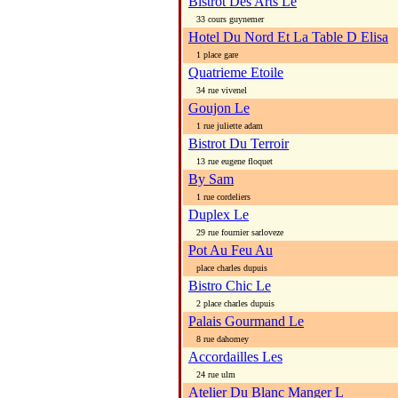
Bistrot Des Arts Le
33 cours guynemer
Hotel Du Nord Et La Table D Elisa
1 place gare
Quatrieme Etoile
34 rue vivenel
Goujon Le
1 rue juliette adam
Bistrot Du Terroir
13 rue eugene floquet
By Sam
1 rue cordeliers
Duplex Le
29 rue fournier sarloveze
Pot Au Feu Au
place charles dupuis
Bistro Chic Le
2 place charles dupuis
Palais Gourmand Le
8 rue dahomey
Accordailles Les
24 rue ulm
Atelier Du Blanc Manger L