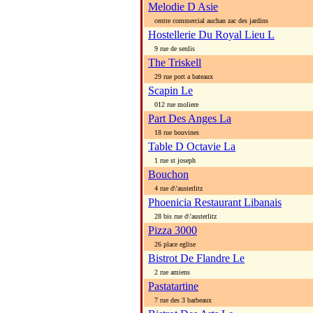
Melodie D Asie
centre commercial auchan zac des jardins
Hostellerie Du Royal Lieu L
9 rue de senlis
The Triskell
29 rue port a bateaux
Scapin Le
012 rue moliere
Part Des Anges La
18 rue bouvines
Table D Octavie La
1 rue st joseph
Bouchon
4 rue d\'austerlitz
Phoenicia Restaurant Libanais
28 bis rue d\'austerlitz
Pizza 3000
26 place eglise
Bistrot De Flandre Le
2 rue amiens
Pastatartine
7 rue des 3 barbeaux