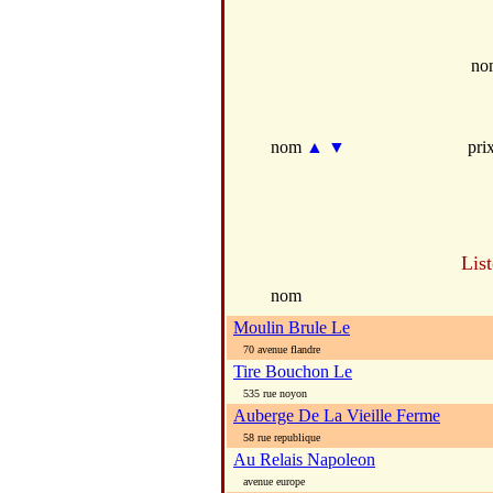
no
nom
▲
▼
pri
Lis
nom
Moulin Brule Le
70 avenue flandre
Tire Bouchon Le
535 rue noyon
Auberge De La Vieille Ferme
58 rue republique
Au Relais Napoleon
avenue europe