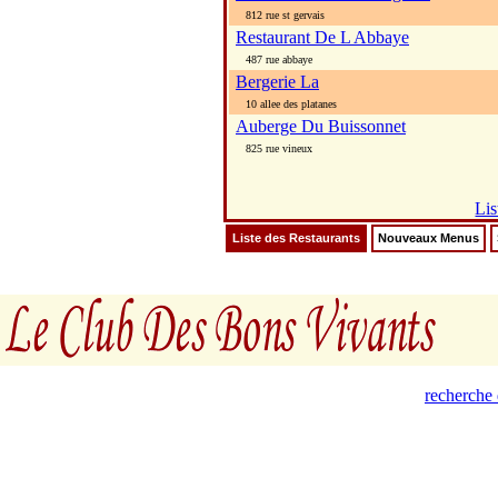
812 rue st gervais
Restaurant De L Abbaye
487 rue abbaye
Bergerie La
10 allee des platanes
Auberge Du Buissonnet
825 rue vineux
Lis
Liste des Restaurants
Nouveaux Menus
recherche 