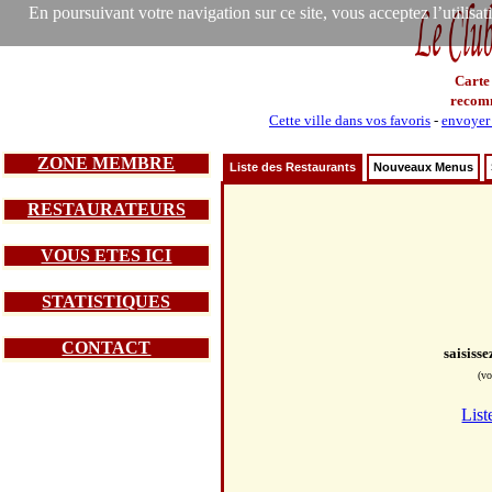
En poursuivant votre navigation sur ce site, vous acceptez l’utilisa
Carte
recom
Cette ville dans vos favoris
-
envoyer 
ZONE MEMBRE
Liste des Restaurants
Nouveaux Menus
RESTAURATEURS
VOUS ETES ICI
STATISTIQUES
CONTACT
saisiss
(vo
List