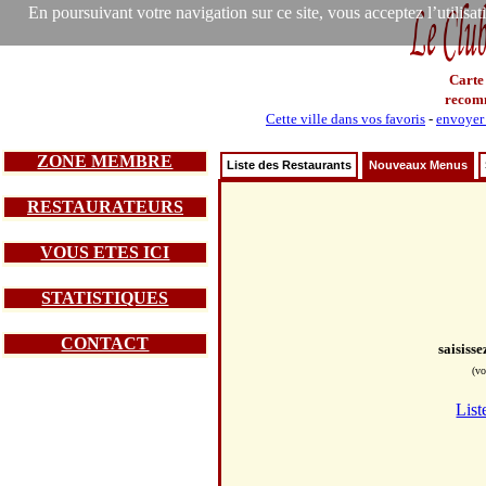
En poursuivant votre navigation sur ce site, vous acceptez l’utilisa
Carte
recom
Cette ville dans vos favoris
-
envoyer 
ZONE MEMBRE
Liste des Restaurants
Nouveaux Menus
RESTAURATEURS
VOUS ETES ICI
STATISTIQUES
CONTACT
saisiss
(vo
List