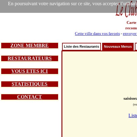
En poursuivant votre navigation sur ce site, vous acceptez l’utilisa
Carte
recom
Cette ville dans vos favoris
-
envoyer 
ZONE MEMBRE
Liste des Restaurants
Nouveaux Menus
RESTAURATEURS
VOUS ETES ICI
STATISTIQUES
CONTACT
saisiss
(vo
List