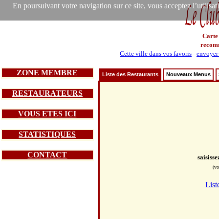
En poursuivant votre navigation sur ce site, vous acceptez l’utilisa
Carte
recom
Cette ville dans vos favoris
-
envoyer 
ZONE MEMBRE
Liste des Restaurants
Nouveaux Menus
RESTAURATEURS
VOUS ETES ICI
STATISTIQUES
CONTACT
saisiss
(vo
List