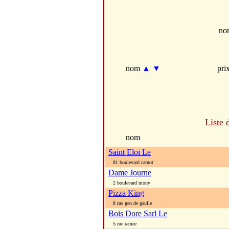
no
nom
▲
▼
pri
Liste 
nom
Saint Eloi Le
81 boulevard carnot
Dame Journe
2 boulevard mony
Pizza King
8 rue gen de gaulle
Bois Dore Sarl Le
5 rue ramee