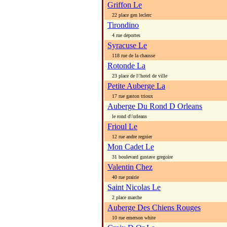
Griffon Le
22 place gen leclerc
Tirondino
4 rue deportes
Syracuse Le
118 rue de la chausse
Rotonde La
23 place de l\'hotel de ville
Petite Auberge La
17 rue gaston trioux
Auberge Du Rond D Orleans
le rond d\'orleans
Frioul Le
12 rue andre regnier
Mon Cadet Le
31 boulevard gustave gregoire
Valentin Chez
40 rue prairie
Saint Nicolas Le
2 place marche
Auberge Des Chiens Rouges
10 rue emerson white