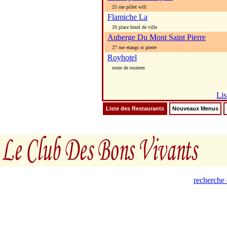
25 rue pillet will
Flamiche La
20 place hotel de ville
Auberge Du Mont Saint Pierre
27 rue etangs st pierre
Royhotel
route de rosieres
Lis
Liste des Restaurants
Nouveaux Menus
recherche 