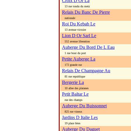
Croix D Or La
13 rue tondu du metz
Relais Du Banc De Pierre
nationale
Roi Du Kebab Le
13 avenue victoire
Lion D Or Sarl Le
552 avenue liberation
Auberge Du Bord De L Eau
1 rue bout du port
Petite Auberge La
172 grande rue
Relais De Champagne Au
81 rue republique
Bergerie La
10 allee des platanes
Petit Baltar Le
rue des champs
Auberge Du Buissonnet
825 rue vineux
Jardins D Italie Les
19 place fetes
Auberge Du Daguet