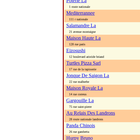
Poterie La
1 route nationale
Mediterrannee
111 r nationale
Salamandre La
21 avenue montaigne
Maison Haute La
128 rue paris
Eizosushi
12 boulevard aristide briand
Turtles Pizza Sarl
17 rue de la tapisserie
Jonque De Saigon La
22 rue malherbe
Maison Royale La
14 rue correus
Gargouille La
75 rue saint-pierre
Au Relais Des Landrons
28 route nationale landrons
Panda Chinois
26 rue gambetta
Hurpy Bruno