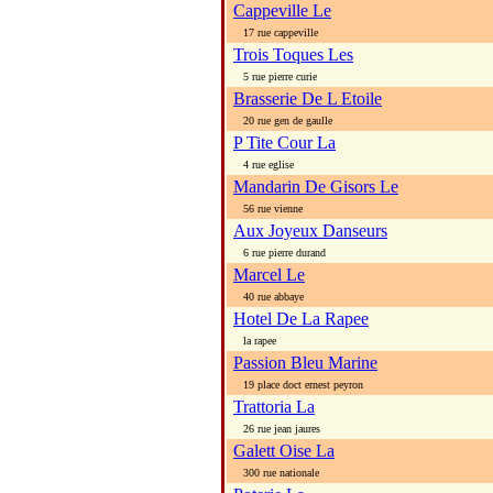
Cappeville Le
17 rue cappeville
Trois Toques Les
5 rue pierre curie
Brasserie De L Etoile
20 rue gen de gaulle
P Tite Cour La
4 rue eglise
Mandarin De Gisors Le
56 rue vienne
Aux Joyeux Danseurs
6 rue pierre durand
Marcel Le
40 rue abbaye
Hotel De La Rapee
la rapee
Passion Bleu Marine
19 place doct ernest peyron
Trattoria La
26 rue jean jaures
Galett Oise La
300 rue nationale