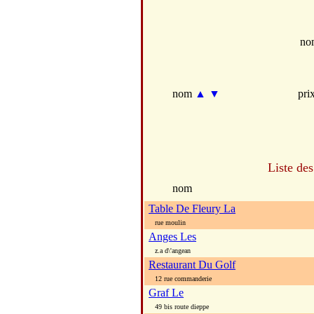
no
nom
▲
▼
pri
Liste des
nom
Table De Fleury La
rue moulin
Anges Les
z.a d\'angean
Restaurant Du Golf
12 rue commanderie
Graf Le
49 bis route dieppe