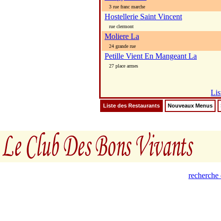
3 rue franc marche
Hostellerie Saint Vincent
rue clermont
Moliere La
24 grande rue
Petille Vient En Mangeant La
27 place armes
Lis
Liste des Restaurants
Nouveaux Menus
recherche 