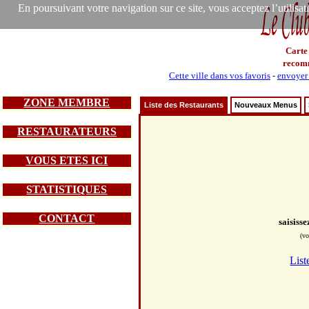
En poursuivant votre navigation sur ce site, vous acceptez l’utilisa
Carte
recom
Cette ville dans vos favoris
-
envoyer 
ZONE MEMBRE
Liste des Restaurants
Nouveaux Menus
RESTAURATEURS
VOUS ETES ICI
STATISTIQUES
CONTACT
saisiss
(vo
List