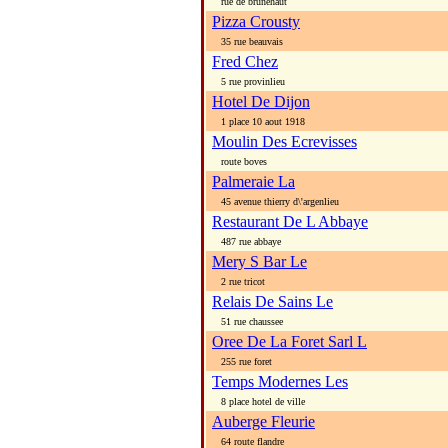
rue de brunehaut
Pizza Crousty
35 rue beauvais
Fred Chez
5 rue provinlieu
Hotel De Dijon
1 place 10 aout 1918
Moulin Des Ecrevisses
route boves
Palmeraie La
45 avenue thierry d\'argenlieu
Restaurant De L Abbaye
487 rue abbaye
Mery S Bar Le
2 rue tricot
Relais De Sains Le
51 rue chaussee
Oree De La Foret Sarl L
255 rue foret
Temps Modernes Les
8 place hotel de ville
Auberge Fleurie
64 route flandre