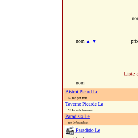
no
nom
▲
▼
pri
Liste 
nom
Bistrot Picard Le
56 rue gen frere
Taverne Picarde La
18 folie de beauvoir
Paradisio Le
rue de brunehaut
Paradisio Le