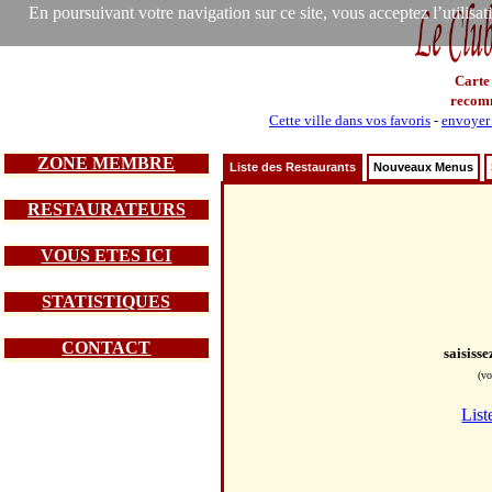
En poursuivant votre navigation sur ce site, vous acceptez l’utilisa
Carte
recom
Cette ville dans vos favoris
-
envoyer 
ZONE MEMBRE
Liste des Restaurants
Nouveaux Menus
RESTAURATEURS
VOUS ETES ICI
STATISTIQUES
CONTACT
saisiss
(vo
List