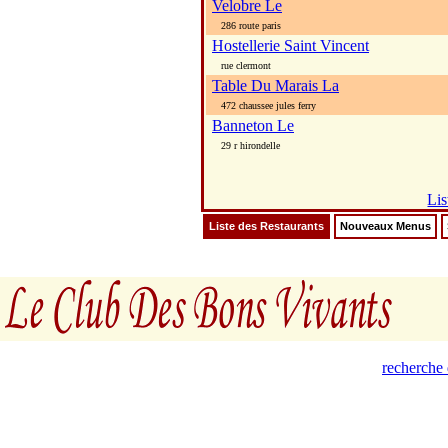
Velobre Le
286 route paris
Hostellerie Saint Vincent
rue clermont
Table Du Marais La
472 chaussee jules ferry
Banneton Le
29 r hirondelle
Lis
Liste des Restaurants
Nouveaux Menus
recherche 