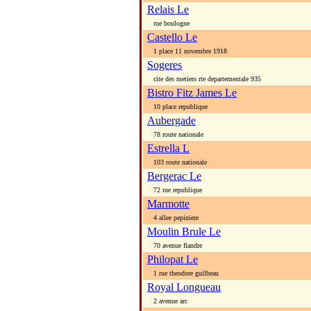
Relais Le
rue boulogne
Castello Le
1 place 11 novembre 1918
Sogeres
cite des metiers rte departementale 935
Bistro Fitz James Le
10 place republique
Aubergade
78 route nationale
Estrella L
103 route nationale
Bergerac Le
72 rue republique
Marmotte
4 allee pepiniere
Moulin Brule Le
70 avenue flandre
Philopat Le
1 rue theodore guilbeau
Royal Longueau
2 avenue arc