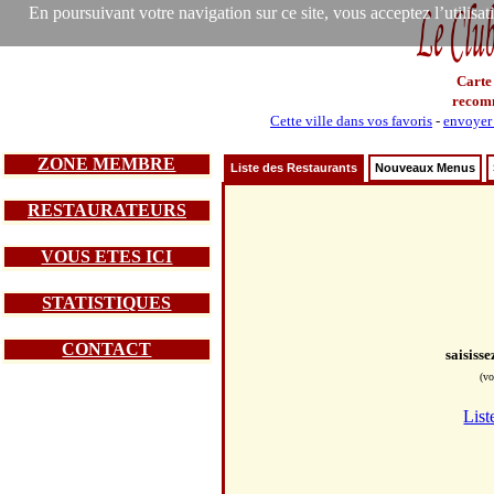
En poursuivant votre navigation sur ce site, vous acceptez l’utilisa
Carte
recom
Cette ville dans vos favoris
-
envoyer 
ZONE MEMBRE
Liste des Restaurants
Nouveaux Menus
RESTAURATEURS
VOUS ETES ICI
STATISTIQUES
CONTACT
saisiss
(vo
List