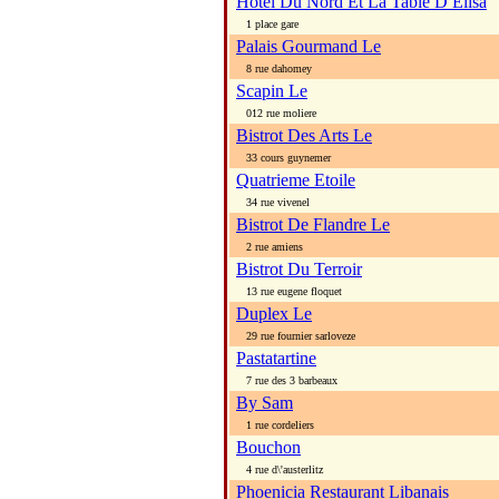
Hotel Du Nord Et La Table D Elisa
1 place gare
Palais Gourmand Le
8 rue dahomey
Scapin Le
012 rue moliere
Bistrot Des Arts Le
33 cours guynemer
Quatrieme Etoile
34 rue vivenel
Bistrot De Flandre Le
2 rue amiens
Bistrot Du Terroir
13 rue eugene floquet
Duplex Le
29 rue fournier sarloveze
Pastatartine
7 rue des 3 barbeaux
By Sam
1 rue cordeliers
Bouchon
4 rue d\'austerlitz
Phoenicia Restaurant Libanais