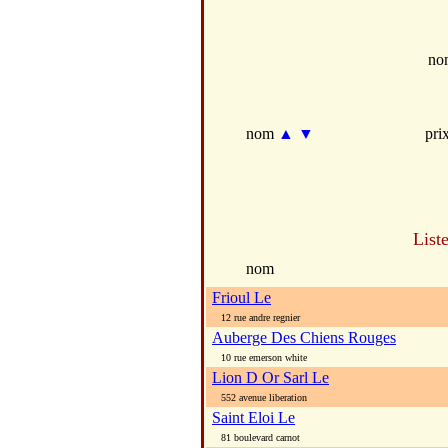
no
nom
▲
▼
pri
List
nom
Frioul Le
12 rue andre regnier
Auberge Des Chiens Rouges
10 rue emerson white
Lion D Or Sarl Le
552 avenue liberation
Saint Eloi Le
81 boulevard carnot