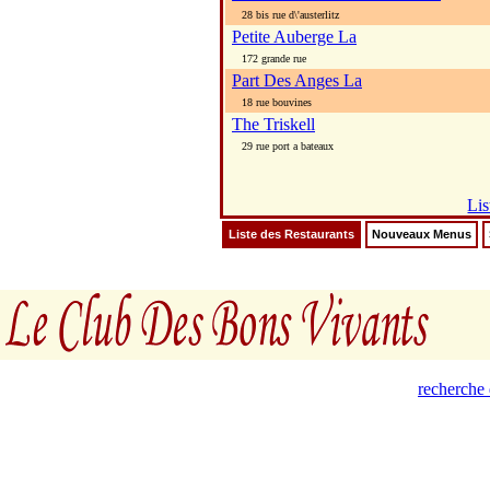
28 bis rue d\'austerlitz
Petite Auberge La
172 grande rue
Part Des Anges La
18 rue bouvines
The Triskell
29 rue port a bateaux
Lis
Liste des Restaurants
Nouveaux Menus
recherche 