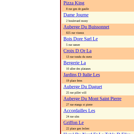
Pizza King
8 rue gen de gaulle
Dame Journe
2 boulevard mony
Auberge Du Buissonnet
825 rue vineux
Bois Dore Sarl Le
5 rue ramee
Croix D Or La
13 rue tondu du metz
Bergerie La
10 allee des platanes
Jardins D Italie Les
19 place fetes
Auberge Du Daguet
25 rue pillet will
Auberge Du Mont Saint Pierre
27 rue etangs st pierre
Accordailles Les
24 rue ulm
Griffon Le
22 place gen leclerc