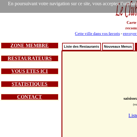
En poursuivant votre navigation sur ce site, vous acceptez l’utilisa
Carte
recom
Cette ville dans vos favoris
-
envoyer 
ZONE MEMBRE
Liste des Restaurants
Nouveaux Menus
RESTAURATEURS
VOUS ETES ICI
STATISTIQUES
CONTACT
saisiss
(vo
List